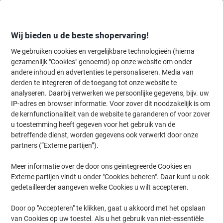
Meteen
Meteen
naar
naar
inhoud
navigatie
Wij bieden u de beste shopervaring!
We gebruiken cookies en vergelijkbare technologieën (hierna
gezamenlijk "Cookies" genoemd) op onze website om onder
Home
andere inhoud en advertenties te personaliseren. Media van
Kantoorapparaten & Technologie
Kantoormachines & toebehoren
derden te integreren of de toegang tot onze website te
HSM SECURIO Papierversnipperaar 20 Vellen Snippers
analyseren. Daarbij verwerken we persoonlijke gegevens, bijv. uw
Veiligheidsniveau P-5 145 L SECURIO P40I P-5 1882121
IP-adres en browser informatie. Voor zover dit noodzakelijk is om
de kernfunctionaliteit van de website te garanderen of voor zover
u toestemming heeft gegeven voor het gebruik van de
Merk:
HSM
Productnr.:
1033635
betreffende dienst, worden gegevens ook verwerkt door onze
partners (“Externe partijen”).
Meer informatie over de door ons geïntegreerde Cookies en
Externe partijen vindt u onder "Cookies beheren". Daar kunt u ook
gedetailleerder aangeven welke Cookies u wilt accepteren.
Door op "Accepteren" te klikken, gaat u akkoord met het opslaan
van Cookies op uw toestel. Als u het gebruik van niet-essentiële