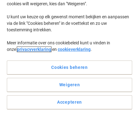
cookies wilt weigeren, kies dan "Weigeren".
U kunt uw keuze op elk gewenst moment bekijken en aanpassen
via de link "Cookies beheren" in de voettekst en zo uw
toestemming intrekken.
Meer informatie over ons cookiebeleid kunt u vinden in
onze
privacyverklaring
en
cookieverklaring
.
Cookies beheren
Weigeren
Accepteren
Een krachtige data vernietiger voor groot gebruik
Deze P-5 papierversnipperaar maakt indruk met zijn innovatieve
IntelligentDrive motor en touch screen bedienings paneel.
Lees volledige beschrijving