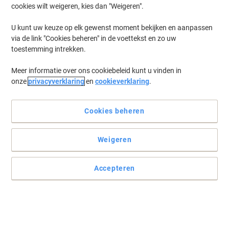
cookies wilt weigeren, kies dan "Weigeren".
U kunt uw keuze op elk gewenst moment bekijken en aanpassen
via de link "Cookies beheren" in de voettekst en zo uw
toestemming intrekken.
Meer informatie over ons cookiebeleid kunt u vinden in
onze
privacyverklaring
en
cookieverklaring
.
Cookies beheren
Weigeren
Accepteren
Professioneel data vernietigen op top niveau!
Deze P-6 papierversnipperaar maakt indruk met zijn innovatieve
IntelligentDrive motor en operationele technologie en kan bedient
worden door middel van een touch screen.