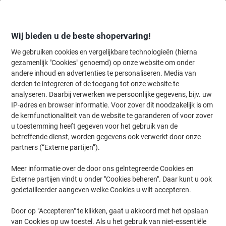
Meteen
Meteen
naar
naar
inhoud
navigatie
Wij bieden u de beste shopervaring!
We gebruiken cookies en vergelijkbare technologieën (hierna
gezamenlijk "Cookies" genoemd) op onze website om onder
Home
andere inhoud en advertenties te personaliseren. Media van
Kantoorapparaten & Technologie
Kantoormachines & toebehoren
derden te integreren of de toegang tot onze website te
HSM SECURIO Papierversnipperaar 11 Vellen Snippers
analyseren. Daarbij verwerken we persoonlijke gegevens, bijv. uw
Veiligheidsniveau P-6 145 L SECURIO P36I P-6
IP-adres en browser informatie. Voor zover dit noodzakelijk is om
1855121N
de kernfunctionaliteit van de website te garanderen of voor zover
u toestemming heeft gegeven voor het gebruik van de
betreffende dienst, worden gegevens ook verwerkt door onze
Merk:
HSM
Productnr.:
1033619
partners (“Externe partijen”).
Meer informatie over de door ons geïntegreerde Cookies en
Externe partijen vindt u onder "Cookies beheren". Daar kunt u ook
gedetailleerder aangeven welke Cookies u wilt accepteren.
Door op "Accepteren" te klikken, gaat u akkoord met het opslaan
van Cookies op uw toestel. Als u het gebruik van niet-essentiële