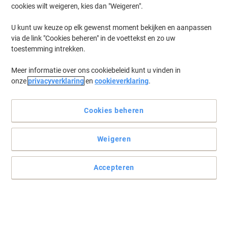
cookies wilt weigeren, kies dan "Weigeren".
U kunt uw keuze op elk gewenst moment bekijken en aanpassen
via de link "Cookies beheren" in de voettekst en zo uw
toestemming intrekken.
Meer informatie over ons cookiebeleid kunt u vinden in
onze
privacyverklaring
en
cookieverklaring
.
Cookies beheren
Weigeren
Accepteren
Vertrouw op HP voor consistente kwaliteit
Geef je printer de beste vervangende onderdelen met deze HP
220V verwarmde drukrol om hem langer probleemloos te laten
werken en het imago van je bedrijf altijd bovenaan te houden.
Lees volledige beschrijving