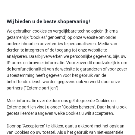
Meteen
Meteen
naar
naar
inhoud
navigatie
Wij bieden u de beste shopervaring!
We gebruiken cookies en vergelijkbare technologieën (hierna
gezamenlijk "Cookies" genoemd) op onze website om onder
Home
andere inhoud en advertenties te personaliseren. Media van
Kantoorapparaten & Technologie
Kantoormachines & toebehoren
derden te integreren of de toegang tot onze website te
HP Transferrol Origineel 3MZ76A
analyseren. Daarbij verwerken we persoonlijke gegevens, bijv. uw
IP-adres en browser informatie. Voor zover dit noodzakelijk is om
de kernfunctionaliteit van de website te garanderen of voor zover
Merk:
HP
Productnr.:
1167536
u toestemming heeft gegeven voor het gebruik van de
betreffende dienst, worden gegevens ook verwerkt door onze
partners (“Externe partijen”).
Meer informatie over de door ons geïntegreerde Cookies en
Externe partijen vindt u onder "Cookies beheren". Daar kunt u ook
gedetailleerder aangeven welke Cookies u wilt accepteren.
Door op "Accepteren" te klikken, gaat u akkoord met het opslaan
van Cookies op uw toestel. Als u het gebruik van niet-essentiële