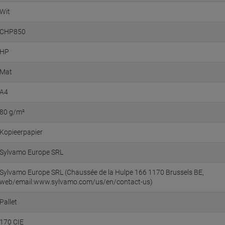
Wit
CHP850
HP
Mat
A4
80 g/m²
Kopieerpapier
Sylvamo Europe SRL
Sylvamo Europe SRL (Chaussée de la Hulpe 166 1170 Brussels BE,
web/email:www.sylvamo.com/us/en/contact-us)
Pallet
170 CIE