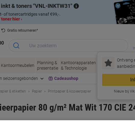
 inkt & toners
VNL-INKTW31
t- of tonercartridges vanaf €99,-.
 toner hier ›
Gratis retourneren*
00
I
Ontvang e
Planning &
Kantoorapparaten
Inkt &
Papier, Env
Kantoormeubelen
aanbiedin
presentatie
& Technologie
Toner
& Verpakke
en seizoensgebonden
Cadeaushop
In
apier & etiketten
Papier
Printpapier & kopieerpapier
Nieuw bij Vik
eerpapier 80 g/m² Mat Wit 170 CIE 2
rk:
HP
Productnr.:
1200143