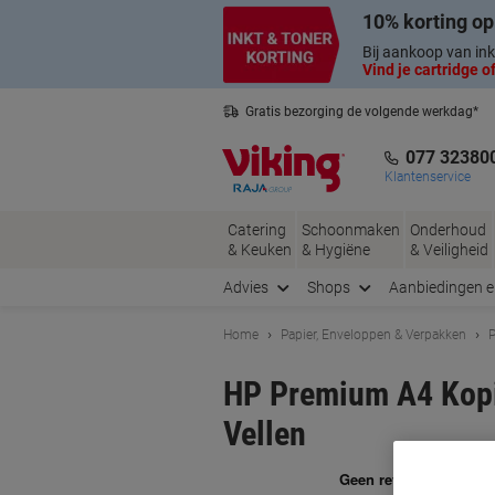
Meteen
Meteen
10% korting op
naar
naar
inhoud
navigatie
Bij aankoop van ink
Vind je cartridge of
Gratis bezorging de volgende werkdag*
Nederlandse klantenservice
077 32380
Klantenservice
Catering
Schoonmaken
Onderhoud
& Keuken
& Hygiëne
& Veiligheid
Advies
Shops
Aanbiedingen 
Home
Papier, Enveloppen & Verpakken
P
HP Premium A4 Kopi
Vellen
Me