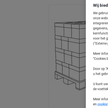
Wij bie
We gebrui
onze webs
integreren
gegevens, 
kernfunct
voor het 
(“Externe 
Meer infor
"Cookies b
Door op "A
u het gebr
U kunt uw
de voette
Meer info
en
cookie