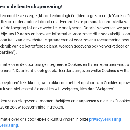
den u de beste shopervaring!
Slechts
€ 1.269,60
Pallet
ken cookies en vergelijkbare technologieën (hierna gezamenlijk "Cookies
ite om onder andere inhoud en advertenties te personaliseren. Media van
€ 1.536,22 Incl. btw
 of de toegang tot onze website te analyseren. Daarbij verwerken we pers
Momenteel op voorraad
Levertijd 
bijv. uw IP-adres en browser informatie. Voor zover dit noodzakelijk is o
ionaliteit van de website te garanderen of voor zover u toestemming hee
Aantal
gebruik van de betreffende dienst, worden gegevens ook verwerkt door on
partijen”).
Aan een lijst toevoegen
matie over de door ons geïntegreerde Cookies en Externe partijen vindt u
eheren". Daar kunt u ook gedetailleerder aangeven welke Cookies u wilt 
Bezorginformatie
Betaling
ccepteren" te klikken, gaat u akkoord met het opslaan van Cookies op uw 
Belangrijkste specificaties
uik van niet-essentiële cookies wilt weigeren, kies dan "Weigeren".
Heldere en scherpe kleuren
Gewicht van 80 g/m² voor pr
 keuze op elk gewenst moment bekijken en aanpassen via de link "Cookies
Probleemloze prestaties in ink
kst en zo uw toestemming intrekken.
Ultieme witheid van 170 CIE
Lees meer
rmatie over ons cookiebeleid kunt u vinden in onze
privacyverklaring
verklaring
.