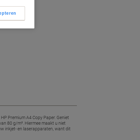
epteren
dit HP Premium A4 Copy Paper. Geniet
 van 80 g/m². Hiermee maakt u niet
uw inkjet- en laserapparaten, want dit