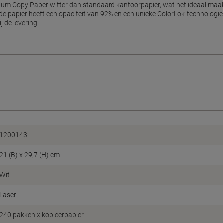
ium Copy Paper witter dan standaard kantoorpapier, wat het ideaal maak
de papier heeft een opaciteit van 92% en een unieke ColorLok-technologie.
j de levering.
1200143
21 (B) x 29,7 (H) cm
Wit
Laser
240 pakken x kopieerpapier