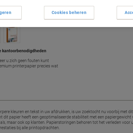
geren
Cookies beheren
Acc
se kantoorbenodigdheden
eer u zich geen fouten kunt
remium printerpapier precies wat
erpere kleuren en tekst in uw afdrukken, is uw zoektocht nu voorbij met 
 dit papier heeft een geoptimaliseerde stabiliteit met een papiergewicht
ga's, maar ook op klanten. Papierstoringen behoren tot het verleden voor 
staties bij alle printopdrachten.