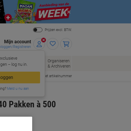
Close
Prijzen excl. BTW.
Mijn account
nloggen/Registreren
xclusieve
eloppen
Organiseren
Kantoorartikelen
gen – log nu in.
n
& Archiveren
Snel bestellen met artikelnummer
loggen
ing?
Meld u nu aan
40 Pakken à 500