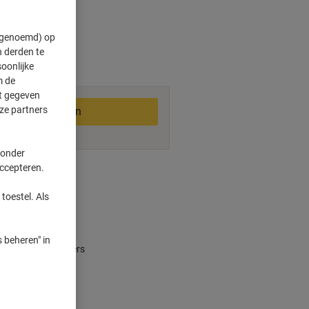
" genoemd) op
 derden te
oonlijke
2-3 werkdagen
m de
ft gegeven
ze partners
In winkelwagen
 onder
accepteren.
smogelijkheden
toestel. Als
emium uitstraling
 beheren" in
jet- en laserprinters