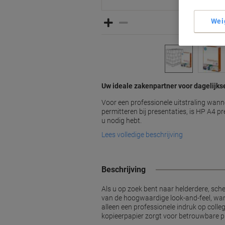
Wei
Uw ideale zakenpartner voor dagelijk
Voor een professionele uitstraling wann
permitteren bij presentaties, is HP A4 p
u nodig hebt.
Lees volledige beschrijving
Beschrijving
Als u op zoek bent naar helderdere, sch
van de hoogwaardige look-and-feel, want
alleen een professionele indruk op colle
kopieerpapier zorgt voor betrouwbare pre