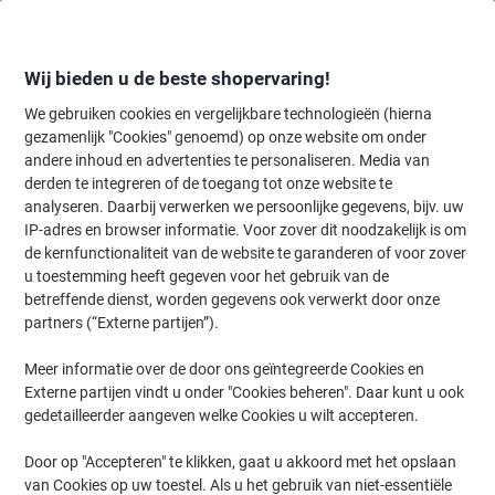
Meteen
Meteen
naar
naar
inhoud
navigatie
Wij bieden u de beste shopervaring!
We gebruiken cookies en vergelijkbare technologieën (hierna
gezamenlijk "Cookies" genoemd) op onze website om onder
Home
andere inhoud en advertenties te personaliseren. Media van
Inkt & Toner
Cartridges & toners
Inktcartridges
Originele inktc
derden te integreren of de toegang tot onze website te
HP 746 Origineel Inktcartridge P2V82A Foto Zwart
analyseren. Daarbij verwerken we persoonlijke gegevens, bijv. uw
IP-adres en browser informatie. Voor zover dit noodzakelijk is om
de kernfunctionaliteit van de website te garanderen of voor zover
Merk:
HP
Productnr.:
1038644
u toestemming heeft gegeven voor het gebruik van de
betreffende dienst, worden gegevens ook verwerkt door onze
partners (“Externe partijen”).
Meer informatie over de door ons geïntegreerde Cookies en
Externe partijen vindt u onder "Cookies beheren". Daar kunt u ook
gedetailleerder aangeven welke Cookies u wilt accepteren.
Door op "Accepteren" te klikken, gaat u akkoord met het opslaan
van Cookies op uw toestel. Als u het gebruik van niet-essentiële