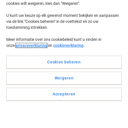
cookies wilt weigeren, kies dan "Weigeren".
U kunt uw keuze op elk gewenst moment bekijken en aanpassen
via de link "Cookies beheren" in de voettekst en zo uw
toestemming intrekken.
Meer informatie over ons cookiebeleid kunt u vinden in
onze
privacyverklaring
en
cookieverklaring
.
Cookies beheren
Weigeren
Accepteren
Kies de beste verbruiksartikelen voor uw HP printer
Met deze originele HP 746 fotozwarte inktcartridge krijgt u
superieure afdrukken in scherp zwart, terwijl u geld en moeite
bespaart.
Lees volledige beschrijving