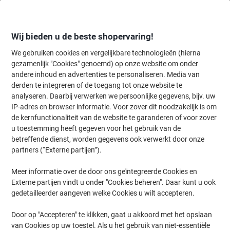
Meteen
Meteen
naar
naar
inhoud
navigatie
Wij bieden u de beste shopervaring!
We gebruiken cookies en vergelijkbare technologieën (hierna
gezamenlijk "Cookies" genoemd) op onze website om onder
Home
andere inhoud en advertenties te personaliseren. Media van
Inkt & Toner
Cartridges & toners
Inktcartridges
Originele inktc
derden te integreren of de toegang tot onze website te
HP 746 originele inktcartridge P2V81A rood
analyseren. Daarbij verwerken we persoonlijke gegevens, bijv. uw
IP-adres en browser informatie. Voor zover dit noodzakelijk is om
de kernfunctionaliteit van de website te garanderen of voor zover
Merk:
HP
Productnr.:
1038646
u toestemming heeft gegeven voor het gebruik van de
betreffende dienst, worden gegevens ook verwerkt door onze
partners (“Externe partijen”).
Meer informatie over de door ons geïntegreerde Cookies en
Externe partijen vindt u onder "Cookies beheren". Daar kunt u ook
gedetailleerder aangeven welke Cookies u wilt accepteren.
Door op "Accepteren" te klikken, gaat u akkoord met het opslaan
van Cookies op uw toestel. Als u het gebruik van niet-essentiële