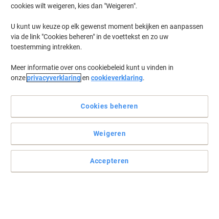
cookies wilt weigeren, kies dan "Weigeren".
U kunt uw keuze op elk gewenst moment bekijken en aanpassen
via de link "Cookies beheren" in de voettekst en zo uw
toestemming intrekken.
Meer informatie over ons cookiebeleid kunt u vinden in
onze
privacyverklaring
en
cookieverklaring
.
Cookies beheren
Weigeren
Accepteren
Kies de beste verbruiksartikelen voor uw HP printer
Met deze originele HP 746 rode inktcartridge krijgt u superieure
afdrukken in levendige, heldere kleuren en bespaart u geld en
moeite.
Lees volledige beschrijving