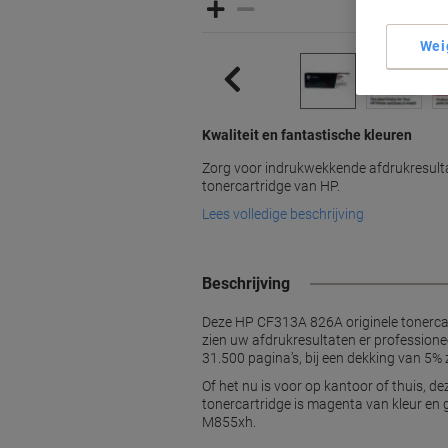
Wei
Kwaliteit en fantastische kleuren
Zorg voor indrukwekkende afdrukresul
tonercartridge van HP.
Lees volledige beschrijving
Beschrijving
Deze HP CF313A 826A originele tonercart
zien uw afdrukresultaten er professionee
31.500 pagina’s, bij een dekking van 5% 
Of het nu is voor op kantoor of thuis, d
tonercartridge is magenta van kleur en
M855xh.