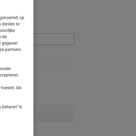
" genoemd) op
 derden te
Korting
oonlijke
m de
ft gegeven
ze partners
%
%
 onder
accepteren.
weer beschikbaar is.
toestel. Als
 beheren" in
t leverbaar.
smogelijkheden