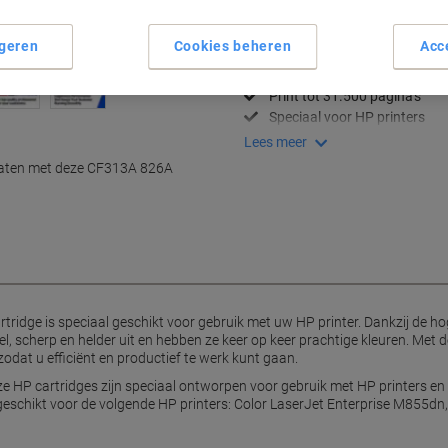
Belangrijkste specificaties
geren
Cookies beheren
Acc
Professionele afdrukkwalitei
Heldere, scherpe kleuren
Print tot 31.500 pagina's
Speciaal voor HP printers
Lees meer
taten met deze CF313A 826A
ridge is speciaal geschikt voor gebruik met uw HP printer. Dankzij de ho
l, scherp en helder uit en hebben ze keer op keer prachtige kleuren. Met d
zodat u efficiënt en productief te werk kunt gaan.
eze HP cartridges zijn speciaal ontworpen voor gebruik met HP printers en
 geschikt voor de volgende HP printers: Color LaserJet Enterprise M855d