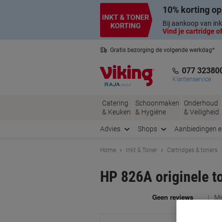
Meteen
Meteen
10% korting op
naar
naar
inhoud
navigatie
Bij aankoop van ink
Vind je cartridge of
Gratis bezorging de volgende werkdag*
Nederlandse klantenservice
077 32380
Klantenservice
Catering
Schoonmaken
Onderhoud
& Keuken
& Hygiëne
& Veiligheid
Advies
Shops
Aanbiedingen 
Home
Inkt & Toner
Cartridges & toners
HP 826A originele 
Me