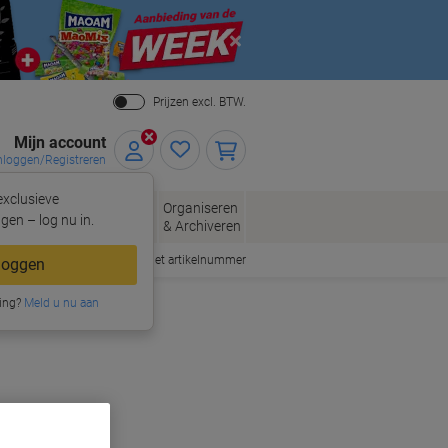
Close
Prijzen excl. BTW.
Mijn account
nloggen/Registreren
xclusieve
eloppen
Organiseren
Kantoorartikelen
gen – log nu in.
n
& Archiveren
Snel bestellen met artikelnummer
loggen
ing?
Meld u nu aan