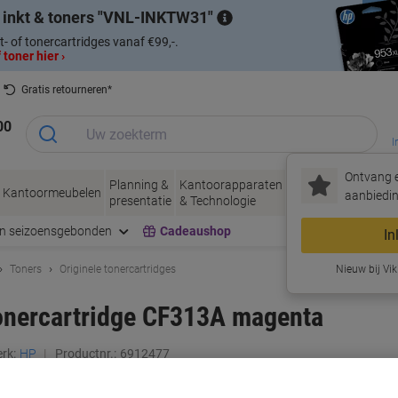
 inkt & toners
VNL-INKTW31
t- of tonercartridges vanaf €99,-.
 toner hier ›
Gratis retourneren*
00
I
Ontvang e
Planning &
Kantoorapparaten
Inkt &
Papier, Env
Kantoormeubelen
aanbiedin
presentatie
& Technologie
Toner
& Verpakke
en seizoensgebonden
Cadeaushop
In
Toners
Originele tonercartridges
Nieuw bij Vik
tonercartridge CF313A magenta
rk:
HP
Productnr.:
6912477
Koop Meer,
Bespaar Meer