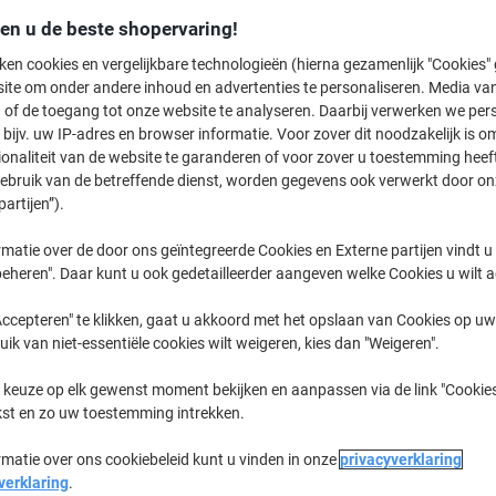
€ 684,00
Stuk
Vanaf 3 Stuks
den u de beste shopervaring!
€ 827,64 Incl. btw
ken cookies en vergelijkbare technologieën (hierna gezamenlijk "Cookies
ite om onder andere inhoud en advertenties te personaliseren. Media van
Aantal
Excl. btw
 of de toegang tot onze website te analyseren. Daarbij verwerken we pers
bijv. uw IP-adres en browser informatie. Voor zover dit noodzakelijk is o
Stuk
1
€ 744,00
ionaliteit van de website te garanderen of voor zover u toestemming hee
gebruik van de betreffende dienst, worden gegevens ook verwerkt door on
Stuk
2
€ 714,00
-4
partijen”).
Stuks
3+
€ 684,00
-8
matie over de door ons geïntegreerde Cookies en Externe partijen vindt u
eheren". Daar kunt u ook gedetailleerder aangeven welke Cookies u wilt 
Tijdelijk uitverkocht
Stuur mij een e-mail zodra dit artikel 
ccepteren" te klikken, gaat u akkoord met het opslaan van Cookies op uw 
Houdt mij op de hoogte
uik van niet-essentiële cookies wilt weigeren, kies dan "Weigeren".
Verzonden door externe leverancier
 keuze op elk gewenst moment bekijken en aanpassen via de link "Cookies
kst en zo uw toestemming intrekken.
Het spijt ons, dit product is nie
rmatie over ons cookiebeleid kunt u vinden in onze
privacyverklaring
Bezorginformatie
Betaling
verklaring
.