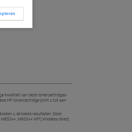
epteren
t
ge kwaliteit van deze tonercartridges
eze HP tonercartridge print u tot aan
 bieden u de beste resultaten. Deze
n, M855x+, M855x+ NFC,Wireless direct,