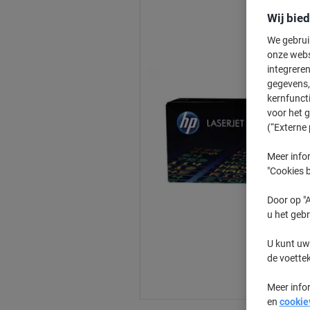
Wij bie
We gebrui
onze webs
integreren
gegevens, 
kernfunct
voor het 
(“Externe 
Meer infor
"Cookies b
Door op "A
u het gebr
U kunt uw
de voette
Meer info
en
cookie