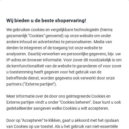
Meteen
Meteen
naar
naar
inhoud
navigatie
Wij bieden u de beste shopervaring!
We gebruiken cookies en vergelijkbare technologieën (hierna
gezamenlijk "Cookies" genoemd) op onze website om onder
Home
andere inhoud en advertenties te personaliseren. Media van
Inkt & Toner
Cartridges & toners
Toners
Originele tonercartri
derden te integreren of de toegang tot onze website te
HP 655A originele tonercartridge CF452A geel
analyseren. Daarbij verwerken we persoonlijke gegevens, bijv. uw
IP-adres en browser informatie. Voor zover dit noodzakelijk is om
de kernfunctionaliteit van de website te garanderen of voor zover
Merk:
HP
Productnr.:
9241430
u toestemming heeft gegeven voor het gebruik van de
betreffende dienst, worden gegevens ook verwerkt door onze
partners (“Externe partijen”).
Meer informatie over de door ons geïntegreerde Cookies en
Externe partijen vindt u onder "Cookies beheren". Daar kunt u ook
gedetailleerder aangeven welke Cookies u wilt accepteren.
Door op "Accepteren" te klikken, gaat u akkoord met het opslaan
van Cookies op uw toestel. Als u het gebruik van niet-essentiële