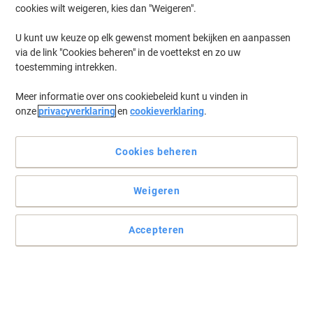
cookies wilt weigeren, kies dan "Weigeren".
U kunt uw keuze op elk gewenst moment bekijken en aanpassen
via de link "Cookies beheren" in de voettekst en zo uw
toestemming intrekken.
Meer informatie over ons cookiebeleid kunt u vinden in
onze
privacyverklaring
en
cookieverklaring
.
Cookies beheren
Weigeren
Accepteren
Altijd een hoog aantal professionele prints
Vertrouw op deze originele HP 655A tonercartridge CF452A voor
meer afdrukken dan ooit in hoge snelheden. Tot 10500 pagina's
hoge kwaliteit prints in geel.
Lees volledige beschrijving