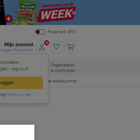
Close
Prijzen excl. BTW.
Mijn account
nloggen/Registreren
xclusieve
eloppen
Organiseren
Kantoorartikelen
gen – log nu in.
n
& Archiveren
Snel bestellen met artikelnummer
loggen
ing?
Meld u nu aan