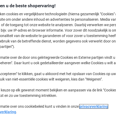
€ 554,00
Stuk
den u de beste shopervaring!
Vanaf 3 Stuks
€ 670,34 Incl. btw
ken cookies en vergelijkbare technologieën (hierna gezamenlijk "Cookies
ite om onder andere inhoud en advertenties te personaliseren. Media van
Aantal
Excl. btw
 of de toegang tot onze website te analyseren. Daarbij verwerken we pers
bijv. uw IP-adres en browser informatie. Voor zover dit noodzakelijk is o
Stuk
1
€ 604,00
ionaliteit van de website te garanderen of voor zover u toestemming hee
gebruik van de betreffende dienst, worden gegevens ook verwerkt door on
Stuk
2
€ 579,00
-4
partijen”).
Stuks
3+
€ 554,00
-8
matie over de door ons geïntegreerde Cookies en Externe partijen vindt u
eheren". Daar kunt u ook gedetailleerder aangeven welke Cookies u wilt 
Momenteel op voorraad
Vóór 17:00
werkdagen
ccepteren" te klikken, gaat u akkoord met het opslaan van Cookies op uw 
Verzonden door externe leverancier
uik van niet-essentiële cookies wilt weigeren, kies dan "Weigeren".
 keuze op elk gewenst moment bekijken en aanpassen via de link "Cookies
Aantal
kst en zo uw toestemming intrekken.
Aan een lijst toevoegen
rmatie over ons cookiebeleid kunt u vinden in onze
privacyverklaring
verklaring
.
Bezorginformatie
Betaling