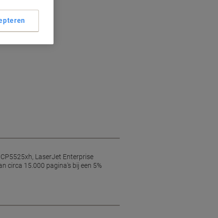
epteren
 CP5525xh, LaserJet Enterprise
n circa 15.000 pagina's bij een 5%