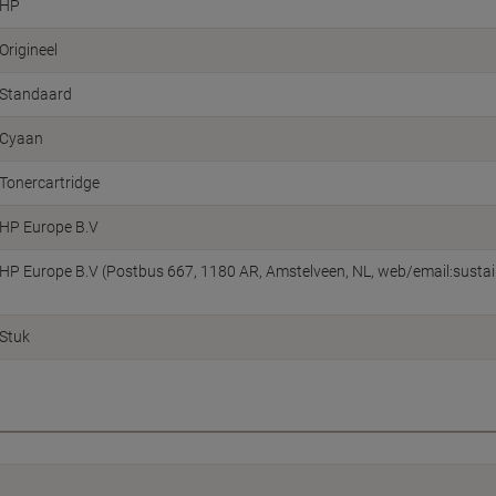
HP
Origineel
Standaard
Cyaan
Tonercartridge
HP Europe B.V
HP Europe B.V (Postbus 667, 1180 AR, Amstelveen, NL, web/email:susta
Stuk