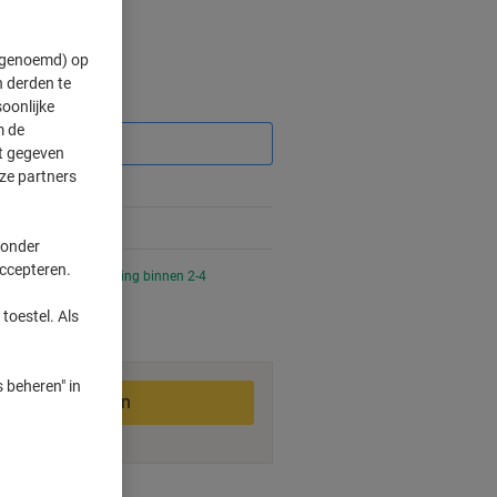
" genoemd) op
 derden te
Korting
oonlijke
m de
ft gegeven
ze partners
%
%
 onder
accepteren.
 uur besteld, bezorging binnen 2-4
toestel. Als
 beheren" in
In winkelwagen
smogelijkheden