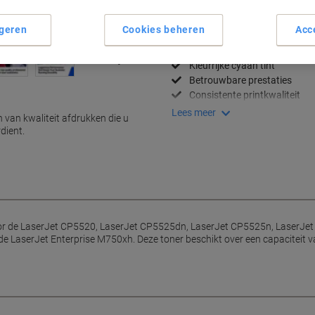
geren
Cookies beheren
Acc
Belangrijkste specificaties
Hoge paginacapaciteit
Kleurrijke cyaan tint
Betrouwbare prestaties
Consistente printkwaliteit
Lees meer
n van kwaliteit afdrukken die u
dient.
oor de LaserJet CP5520, LaserJet CP5525dn, LaserJet CP5525n, LaserJet
 LaserJet Enterprise M750xh. Deze toner beschikt over een capaciteit va