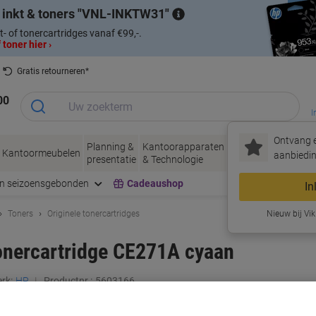
 inkt & toners
VNL-INKTW31
t- of tonercartridges vanaf €99,-.
 toner hier ›
Gratis retourneren*
00
I
Ontvang e
Planning &
Kantoorapparaten
Inkt &
Papier, Env
Kantoormeubelen
aanbiedin
presentatie
& Technologie
Toner
& Verpakke
en seizoensgebonden
Cadeaushop
In
Toners
Originele tonercartridges
Nieuw bij Vik
onercartridge CE271A cyaan
rk:
HP
Productnr.:
5603166
Koop Meer,
Bespaar Meer