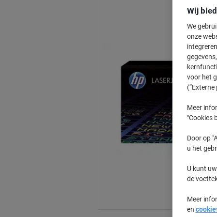
Wij bie
We gebrui
onze webs
integreren
gegevens, 
kernfunct
voor het 
(“Externe 
Meer infor
"Cookies b
Door op "A
u het gebr
U kunt uw
de voette
Meer info
en
cookie