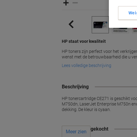
Wei
HP staat voor kwaliteit
HP toners zijn perfect voor het verkrijge
wenst met de betrouwbaarheid die u ver
Lees volledige beschrijving
Beschrijving
HP tonercartridge CE271 is geschikt v
M750dn, LaserJet Enterprise M750n ende
dekking. De kleur is cyaan.
Vaak samen gekocht
Meer zien