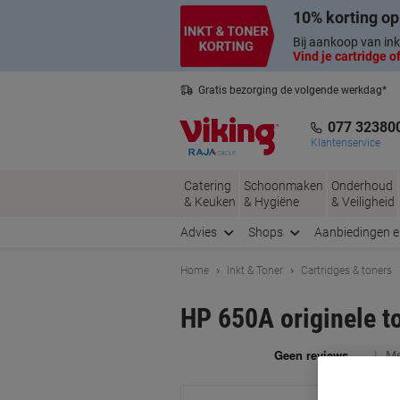
Meteen
Meteen
10% korting op
naar
naar
inhoud
navigatie
Bij aankoop van ink
Vind je cartridge of
Gratis bezorging de volgende werkdag*
Nederlandse klantenservice
077 32380
Klantenservice
Catering
Schoonmaken
Onderhoud
& Keuken
& Hygiëne
& Veiligheid
Advies
Shops
Aanbiedingen 
Home
Inkt & Toner
Cartridges & toners
HP 650A originele t
Me