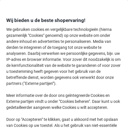
Meteen
Meteen
naar
naar
inhoud
navigatie
Wij bieden u de beste shopervaring!
We gebruiken cookies en vergelijkbare technologieën (hierna
gezamenlijk "Cookies" genoemd) op onze website om onder
Home
andere inhoud en advertenties te personaliseren. Media van
Inkt & Toner
Cartridges & toners
Toners
Originele tonercartri
derden te integreren of de toegang tot onze website te
HP 645A originele tonercartridge C9732A geel
analyseren. Daarbij verwerken we persoonlijke gegevens, bijv. uw
IP-adres en browser informatie. Voor zover dit noodzakelijk is om
de kernfunctionaliteit van de website te garanderen of voor zover
Merk:
HP
Productnr.:
C9732A
u toestemming heeft gegeven voor het gebruik van de
betreffende dienst, worden gegevens ook verwerkt door onze
partners (“Externe partijen”).
Meer informatie over de door ons geïntegreerde Cookies en
Externe partijen vindt u onder "Cookies beheren". Daar kunt u ook
gedetailleerder aangeven welke Cookies u wilt accepteren.
Door op "Accepteren" te klikken, gaat u akkoord met het opslaan
van Cookies op uw toestel. Als u het gebruik van niet-essentiële