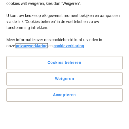
cookies wilt weigeren, kies dan "Weigeren".
U kunt uw keuze op elk gewenst moment bekijken en aanpassen
via de link "Cookies beheren" in de voettekst en zo uw
toestemming intrekken.
Meer informatie over ons cookiebeleid kunt u vinden in
onze
privacyverklaring
en
cookieverklaring
.
Cookies beheren
Weigeren
Accepteren
Het rendement waar HP patent op heeft
De originele 645A tonercartridge C9732A van HP. Een garantie
voor de betrouwbaarheid en de goede kwaliteit afdrukken.
Lees volledige beschrijving
Koop Meer,
Bespaar Meer