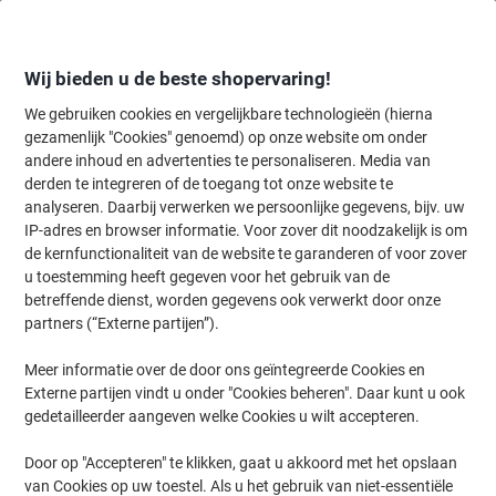
Meteen
Meteen
naar
naar
inhoud
navigatie
Wij bieden u de beste shopervaring!
We gebruiken cookies en vergelijkbare technologieën (hierna
gezamenlijk "Cookies" genoemd) op onze website om onder
Home
andere inhoud en advertenties te personaliseren. Media van
Inkt & Toner
Cartridges & toners
Toners
Originele tonercartri
derden te integreren of de toegang tot onze website te
HP 415X originele tonercartridge W2032X geel
analyseren. Daarbij verwerken we persoonlijke gegevens, bijv. uw
IP-adres en browser informatie. Voor zover dit noodzakelijk is om
de kernfunctionaliteit van de website te garanderen of voor zover
Merk:
HP
Productnr.:
1026077
u toestemming heeft gegeven voor het gebruik van de
betreffende dienst, worden gegevens ook verwerkt door onze
partners (“Externe partijen”).
Geschenk
Meer informatie over de door ons geïntegreerde Cookies en
Externe partijen vindt u onder "Cookies beheren". Daar kunt u ook
gedetailleerder aangeven welke Cookies u wilt accepteren.
Door op "Accepteren" te klikken, gaat u akkoord met het opslaan
van Cookies op uw toestel. Als u het gebruik van niet-essentiële