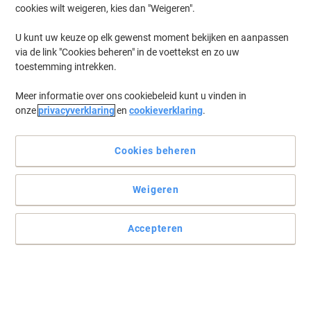
cookies wilt weigeren, kies dan "Weigeren".
U kunt uw keuze op elk gewenst moment bekijken en aanpassen
via de link "Cookies beheren" in de voettekst en zo uw
toestemming intrekken.
Meer informatie over ons cookiebeleid kunt u vinden in
onze
privacyverklaring
en
cookieverklaring
.
Cookies beheren
Weigeren
Accepteren
Prestaties en kwaliteit die u niet teleurstellen
Deze HP 415X tonercartridge in geel biedt een geweldige
combinatie van snelle prestaties en uitstekende kwaliteit voor uw
afdrukken.
Lees volledige beschrijving