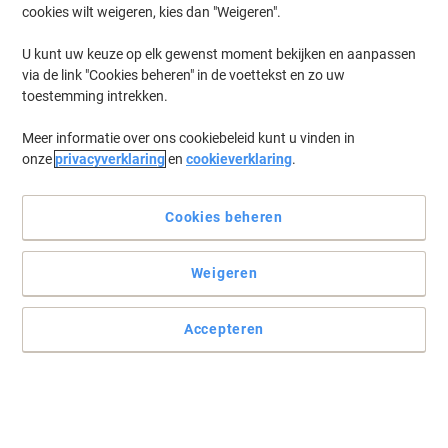
cookies wilt weigeren, kies dan "Weigeren".
U kunt uw keuze op elk gewenst moment bekijken en aanpassen
via de link "Cookies beheren" in de voettekst en zo uw
toestemming intrekken.
Meer informatie over ons cookiebeleid kunt u vinden in
onze
privacyverklaring
en
cookieverklaring
.
Cookies beheren
Weigeren
Accepteren
Kwaliteit waar HP patent op heeft
De tonercartridge CE410X zwart van de fabrikant zelf. Een
garantie voor de betrouwbaarheid, de kwaliteitsprints en het
rendement die HP groot hebben gemaakt.
Lees volledige beschrijving