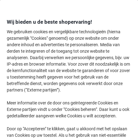
Meteen
Meteen
naar
naar
inhoud
navigatie
Wij bieden u de beste shopervaring!
We gebruiken cookies en vergelijkbare technologieën (hierna
gezamenlijk "Cookies" genoemd) op onze website om onder
Home
andere inhoud en advertenties te personaliseren. Media van
Inkt & Toner
Cartridges & toners
Toners
Originele tonercartri
derden te integreren of de toegang tot onze website te
HP 305X originele tonercartridge CE410X zwart
analyseren. Daarbij verwerken we persoonlijke gegevens, bijv. uw
IP-adres en browser informatie. Voor zover dit noodzakelijk is om
de kernfunctionaliteit van de website te garanderen of voor zover
Merk:
HP
Productnr.:
6320862
u toestemming heeft gegeven voor het gebruik van de
betreffende dienst, worden gegevens ook verwerkt door onze
partners (“Externe partijen”).
Geschenk
Meer informatie over de door ons geïntegreerde Cookies en
Externe partijen vindt u onder "Cookies beheren". Daar kunt u ook
gedetailleerder aangeven welke Cookies u wilt accepteren.
Door op "Accepteren" te klikken, gaat u akkoord met het opslaan
van Cookies op uw toestel. Als u het gebruik van niet-essentiële