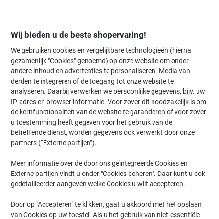
Meteen
Meteen
naar
naar
inhoud
navigatie
Wij bieden u de beste shopervaring!
We gebruiken cookies en vergelijkbare technologieën (hierna
gezamenlijk "Cookies" genoemd) op onze website om onder
Home
andere inhoud en advertenties te personaliseren. Media van
Inkt & Toner
Cartridges & toners
Toners
Originele tonercartri
derden te integreren of de toegang tot onze website te
HP 304A originele tonercartridge CC532A geel
analyseren. Daarbij verwerken we persoonlijke gegevens, bijv. uw
IP-adres en browser informatie. Voor zover dit noodzakelijk is om
de kernfunctionaliteit van de website te garanderen of voor zover
Merk:
HP
Productnr.:
3260488
u toestemming heeft gegeven voor het gebruik van de
betreffende dienst, worden gegevens ook verwerkt door onze
partners (“Externe partijen”).
Geschenk
Meer informatie over de door ons geïntegreerde Cookies en
Externe partijen vindt u onder "Cookies beheren". Daar kunt u ook
gedetailleerder aangeven welke Cookies u wilt accepteren.
Door op "Accepteren" te klikken, gaat u akkoord met het opslaan
van Cookies op uw toestel. Als u het gebruik van niet-essentiële