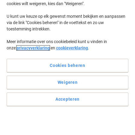
cookies wilt weigeren, kies dan "Weigeren".
U kunt uw keuze op elk gewenst moment bekijken en aanpassen
via de link "Cookies beheren" in de voettekst en zo uw
toestemming intrekken.
Meer informatie over ons cookiebeleid kunt u vinden in
onze
privacyverklaring
en
cookieverklaring
.
Cookies beheren
Weigeren
Accepteren
Professionele betrouwbaarheid in kleur
De originele HP 304A tonercartridge geel CC532A garandeert een
perfecte wisselwerking met uw HP apparatuur. Dat resulteert in
het storingsvrij produceren van een maximaal aantal haarscherpe
pagina's.
Lees volledige beschrijving