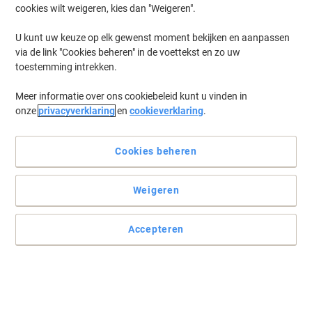
cookies wilt weigeren, kies dan "Weigeren".
U kunt uw keuze op elk gewenst moment bekijken en aanpassen
via de link "Cookies beheren" in de voettekst en zo uw
toestemming intrekken.
Meer informatie over ons cookiebeleid kunt u vinden in
onze
privacyverklaring
en
cookieverklaring
.
Cookies beheren
Weigeren
Accepteren
Het rendement waarop HP patent heeft
De 203A zwarte tonercartridge CF540A van HP zelf. Een garantie
voor de normen die HP groot hebben gemaakt: rendement,
betrouwbaarheid en kwaliteit.
Lees volledige beschrijving