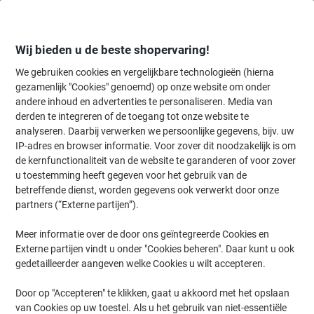
Meteen
Meteen
naar
naar
inhoud
navigatie
Wij bieden u de beste shopervaring!
We gebruiken cookies en vergelijkbare technologieën (hierna
gezamenlijk "Cookies" genoemd) op onze website om onder
Home
andere inhoud en advertenties te personaliseren. Media van
Inkt & Toner
Cartridges & toners
Toners
Originele tonercartri
derden te integreren of de toegang tot onze website te
HP 203A originele tonercartridge CF540A zwart
analyseren. Daarbij verwerken we persoonlijke gegevens, bijv. uw
IP-adres en browser informatie. Voor zover dit noodzakelijk is om
de kernfunctionaliteit van de website te garanderen of voor zover
Merk:
HP
Productnr.:
6599161
u toestemming heeft gegeven voor het gebruik van de
betreffende dienst, worden gegevens ook verwerkt door onze
partners (“Externe partijen”).
Geschenk
Meer informatie over de door ons geïntegreerde Cookies en
Externe partijen vindt u onder "Cookies beheren". Daar kunt u ook
gedetailleerder aangeven welke Cookies u wilt accepteren.
Door op "Accepteren" te klikken, gaat u akkoord met het opslaan
van Cookies op uw toestel. Als u het gebruik van niet-essentiële