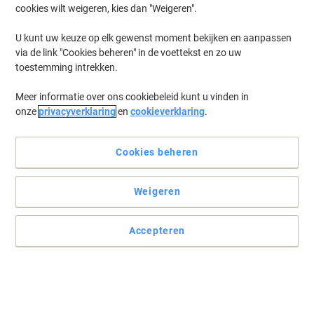
cookies wilt weigeren, kies dan "Weigeren".
U kunt uw keuze op elk gewenst moment bekijken en aanpassen
via de link "Cookies beheren" in de voettekst en zo uw
toestemming intrekken.
Meer informatie over ons cookiebeleid kunt u vinden in
onze
privacyverklaring
en
cookieverklaring
.
Cookies beheren
Weigeren
Tweemaal de kleefkracht van conventionele papieren etiketten,
zelfs op vochtige, warme, koude, ruwe of stoffige oppervlakken
Accepteren
Gratis softwareoplossingen: www.herma.com/software.
Lees volledige beschrijving
Slechts
€ 16,49
Pak
€ 19,95 Incl. btw