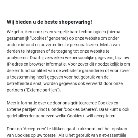
Meteen
Meteen
naar
naar
inhoud
navigatie
Wij bieden u de beste shopervaring!
We gebruiken cookies en vergelijkbare technologieën (hierna
gezamenlijk "Cookies" genoemd) op onze website om onder
Home
andere inhoud en advertenties te personaliseren. Media van
Papier, Enveloppen & Verpakken
Papier & etiketten
Etiketten
A
derden te integreren of de toegang tot onze website te
HERMA Etiketten 10908 Klevend A4 Wit 105 x 48 mm 25
analyseren. Daarbij verwerken we persoonlijke gegevens, bijv. uw
Vellen à 12 Etiketten
IP-adres en browser informatie. Voor zover dit noodzakelijk is om
de kernfunctionaliteit van de website te garanderen of voor zover
u toestemming heeft gegeven voor het gebruik van de
Merk:
HERMA
Productnr.:
5298669
betreffende dienst, worden gegevens ook verwerkt door onze
partners (“Externe partijen”).
Meer informatie over de door ons geïntegreerde Cookies en
Duurzaam
Externe partijen vindt u onder "Cookies beheren". Daar kunt u ook
gedetailleerder aangeven welke Cookies u wilt accepteren.
Door op "Accepteren" te klikken, gaat u akkoord met het opslaan
van Cookies op uw toestel. Als u het gebruik van niet-essentiële