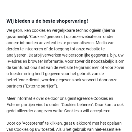
Meteen
Meteen
naar
naar
inhoud
navigatie
Wij bieden u de beste shopervaring!
We gebruiken cookies en vergelijkbare technologieën (hierna
gezamenlijk "Cookies" genoemd) op onze website om onder
Home
andere inhoud en advertenties te personaliseren. Media van
Papier, Enveloppen & Verpakken
Papier & etiketten
Etiketten
A
derden te integreren of de toegang tot onze website te
HERMA Etiketten 4270 Klevend A4 Wit 3,81 x 2,12 cm
analyseren. Daarbij verwerken we persoonlijke gegevens, bijv. uw
100 Vellen à 65 Etiketten
IP-adres en browser informatie. Voor zover dit noodzakelijk is om
de kernfunctionaliteit van de website te garanderen of voor zover
u toestemming heeft gegeven voor het gebruik van de
Merk:
HERMA
Productnr.:
4770189
betreffende dienst, worden gegevens ook verwerkt door onze
partners (“Externe partijen”).
Meer informatie over de door ons geïntegreerde Cookies en
Duurzaam
Externe partijen vindt u onder "Cookies beheren". Daar kunt u ook
gedetailleerder aangeven welke Cookies u wilt accepteren.
Door op "Accepteren" te klikken, gaat u akkoord met het opslaan
van Cookies op uw toestel. Als u het gebruik van niet-essentiële