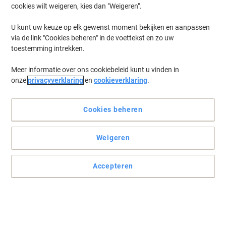
cookies wilt weigeren, kies dan "Weigeren".
U kunt uw keuze op elk gewenst moment bekijken en aanpassen
via de link "Cookies beheren" in de voettekst en zo uw
toestemming intrekken.
Meer informatie over ons cookiebeleid kunt u vinden in
onze
privacyverklaring
en
cookieverklaring
.
Cookies beheren
Weigeren
Print en plak met deze multifunctionele Herma etiketten
Gratis softwareoplossingen: www.herma.com/software.
Accepteren
Lees volledige beschrijving
Switch en bespaar met ons eigen merk:
Viking Multifunctionele etiketten Rechte hoeken
Klevend Wit 2,12 x 3,81 cm 100 Vellen à 65