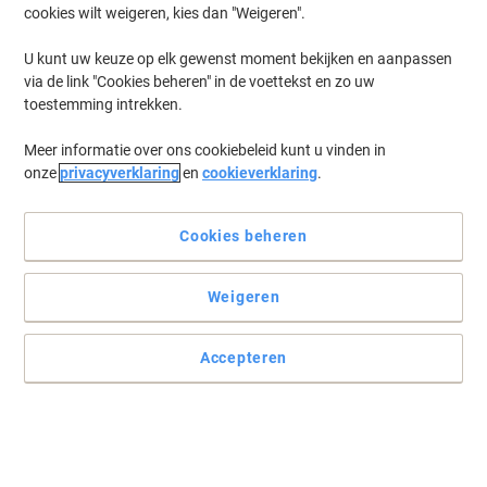
cookies wilt weigeren, kies dan "Weigeren".
U kunt uw keuze op elk gewenst moment bekijken en aanpassen
via de link "Cookies beheren" in de voettekst en zo uw
toestemming intrekken.
Meer informatie over ons cookiebeleid kunt u vinden in
onze
privacyverklaring
en
cookieverklaring
.
Cookies beheren
Weigeren
Personaliseer uw CD of DVD met deze etiketten
Gratis softwareoplossingen: www.herma.com/software.
Accepteren
Lees volledige beschrijving
Slechts
€ 15,99
Pak
€ 19,35 Incl. btw
Momenteel op voorraad
Levertijd 3-4 werkdagen