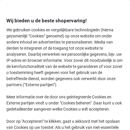
Meteen
Meteen
naar
naar
inhoud
navigatie
Wij bieden u de beste shopervaring!
We gebruiken cookies en vergelijkbare technologieën (hierna
gezamenlijk "Cookies" genoemd) op onze website om onder
Home
andere inhoud en advertenties te personaliseren. Media van
Papier, Enveloppen & Verpakken
Papier & etiketten
Etiketten
S
derden te integreren of de toegang tot onze website te
HERMA Etiketten 5069 Klevend A4 Wit 147,3 x 20 mm
analyseren. Daarbij verwerken we persoonlijke gegevens, bijv. uw
25 Vellen à 13 Etiketten
IP-adres en browser informatie. Voor zover dit noodzakelijk is om
de kernfunctionaliteit van de website te garanderen of voor zover
u toestemming heeft gegeven voor het gebruik van de
Merk:
HERMA
Productnr.:
5432931
betreffende dienst, worden gegevens ook verwerkt door onze
partners (“Externe partijen”).
Meer informatie over de door ons geïntegreerde Cookies en
Duurzaam
Externe partijen vindt u onder "Cookies beheren". Daar kunt u ook
gedetailleerder aangeven welke Cookies u wilt accepteren.
Door op "Accepteren" te klikken, gaat u akkoord met het opslaan
van Cookies op uw toestel. Als u het gebruik van niet-essentiële