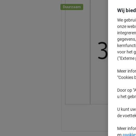
Duurzaam
Wij bie
We gebrui
onze webs
integreren
gegevens, 
kernfunct
voor het 
(“Externe 
Meer infor
"Cookies b
Door op "A
u het gebr
U kunt uw
de voette
Meer info
en
cookie