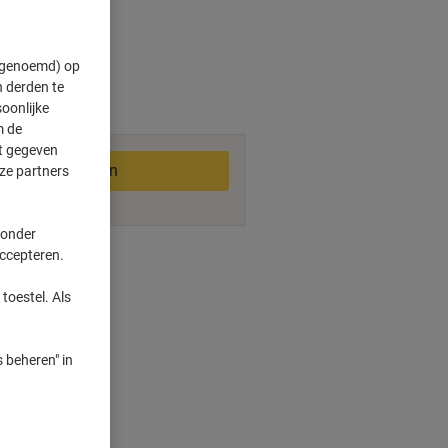
" genoemd) op
3-4 werkdagen
 derden te
oonlijke
m de
ft gegeven
In winkelwagen
ze partners
 onder
smogelijkheden
accepteren.
toestel. Als
 beheren" in
telling
rukken