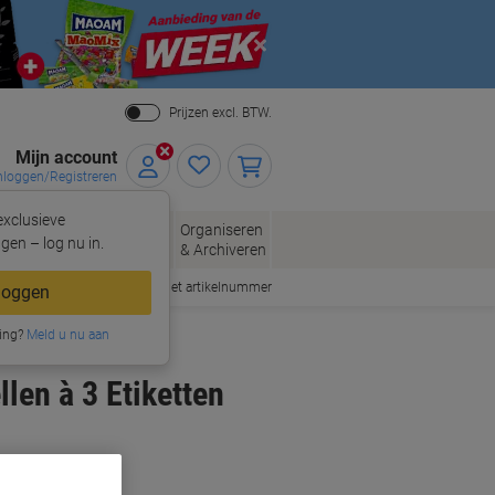
Close
Prijzen excl. BTW.
Mijn account
nloggen/Registreren
xclusieve
eloppen
Organiseren
Kantoorartikelen
gen – log nu in.
n
& Archiveren
Snel bestellen met artikelnummer
loggen
ing?
Meld u nu aan
len à 3 Etiketten