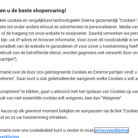
€ 38,49
Pak
den u de beste shopervaring!
€ 46,57 Incl. btw
ken cookies en vergelijkbare technologieën (hierna gezamenlijk "Cookies
Momenteel op voorraad
Levertijd 
ite om onder andere inhoud en advertenties te personaliseren. Media van
 of de toegang tot onze website te analyseren. Daarbij verwerken we pers
Verzonden door externe leverancier
bijv. uw IP-adres en browser informatie. Voor zover dit noodzakelijk is o
ionaliteit van de website te garanderen of voor zover u toestemming hee
Aantal
gebruik van de betreffende dienst, worden gegevens ook verwerkt door on
partijen”).
Aan een lijst toevoegen
matie over de door ons geïntegreerde Cookies en Externe partijen vindt u
Bezorginformatie
Betaling
eheren". Daar kunt u ook gedetailleerder aangeven welke Cookies u wilt 
ccepteren" te klikken, gaat u akkoord met het opslaan van Cookies op uw 
Belangrijkste specificaties
uik van niet-essentiële cookies wilt weigeren, kies dan "Weigeren".
Geschikt voor alle printers
Storingvrije printerdoorvoer
 keuze op elk gewenst moment bekijken en aanpassen via de link "Cookies
Extra sterke materiaalsamens
kst en zo uw toestemming intrekken.
Hoge witheid voor beste afd
Lees meer
rmatie over ons cookiebeleid kunt u vinden in onze
privacyverklaring
verklaring
.