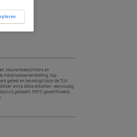
epteren
en, kleurenlaserprinters en
le materiaalsamenstelling, top-
nters getest en bevestigd door de TÜV
ikker: extra dikke etiketten - eenvoudig
oorvrij gebleekt, PEFC-gecertificeerd,
.