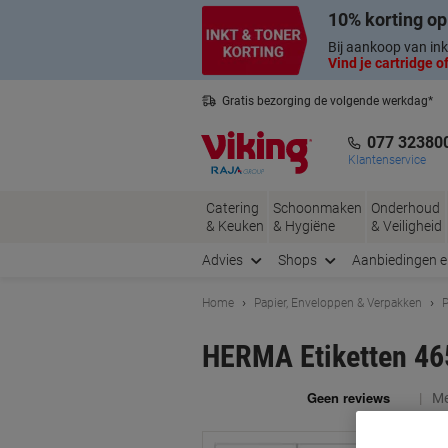
Meteen
Meteen
10% korting op
naar
naar
inhoud
navigatie
Bij aankoop van ink
Vind je cartridge of
Gratis bezorging de volgende werkdag*
Nederlandse klantenservice
077 32380
Klantenservice
Catering
Schoonmaken
Onderhoud
& Keuken
& Hygiëne
& Veiligheid
Advies
Shops
Aanbiedingen 
Home
Papier, Enveloppen & Verpakken
P
HERMA Etiketten 465
Me