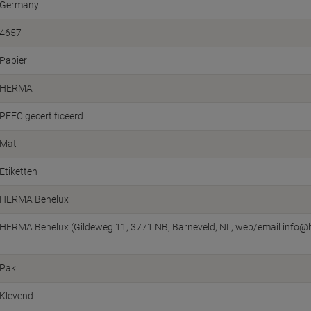
Germany
4657
Papier
HERMA
PEFC gecertificeerd
Mat
Etiketten
HERMA Benelux
HERMA Benelux (Gildeweg 11, 3771 NB, Barneveld, NL, web/email:info@
Pak
Klevend