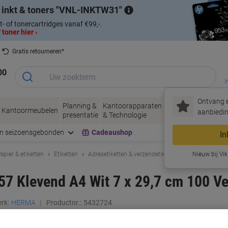
 inkt & toners
VNL-INKTW31
t- of tonercartridges vanaf €99,-.
 toner hier ›
Gratis retourneren*
00
I
Ontvang e
Planning &
Kantoorapparaten
Inkt &
Papier, Env
Kantoormeubelen
aanbiedin
presentatie
& Technologie
Toner
& Verpakke
en seizoensgebonden
Cadeaushop
In
apier & etiketten
Etiketten
Adresetiketten & verzendetiketten
Nieuw bij Vik
7 Klevend A4 Wit 7 x 29,7 cm 100 Vel
rk:
HERMA
Productnr.:
5432724
Slechts