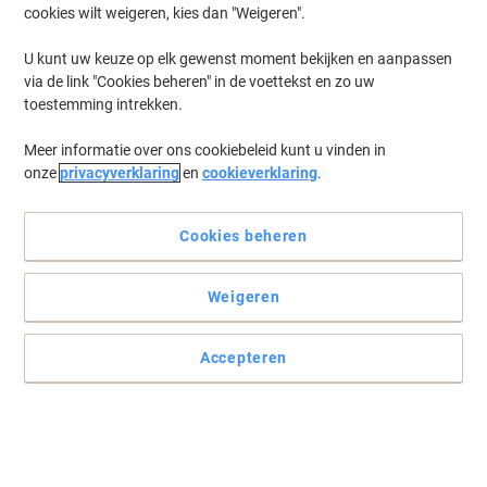
cookies wilt weigeren, kies dan "Weigeren".
U kunt uw keuze op elk gewenst moment bekijken en aanpassen
via de link "Cookies beheren" in de voettekst en zo uw
toestemming intrekken.
Meer informatie over ons cookiebeleid kunt u vinden in
onze
privacyverklaring
en
cookieverklaring
.
Cookies beheren
Weigeren
Ecovriendelijk adresseren, markeren en organiseren
Gratis softwareoplossingen: www.herma.com/software.
Accepteren
Lees volledige beschrijving
Slechts
€ 16,99
Pak
€ 20,56 Incl. btw
Momenteel op voorraad
Vóór 17:00 uur besteld, bezorging binnen 2-3