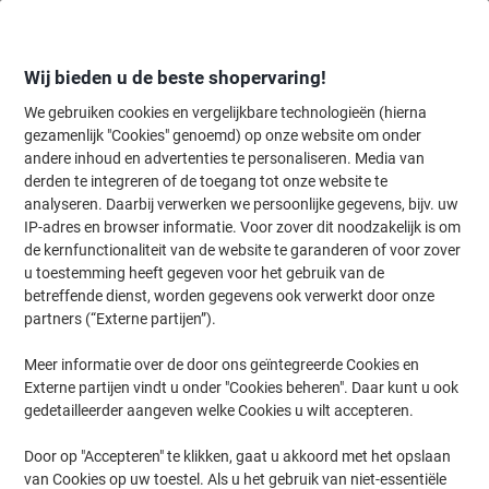
Meteen
Meteen
naar
naar
inhoud
navigatie
Wij bieden u de beste shopervaring!
We gebruiken cookies en vergelijkbare technologieën (hierna
gezamenlijk "Cookies" genoemd) op onze website om onder
Home
andere inhoud en advertenties te personaliseren. Media van
Papier, Enveloppen & Verpakken
Papier & etiketten
Etiketten
A
derden te integreren of de toegang tot onze website te
HERMA Special Etiketten 8830 Klevend A4 Wit 25,4 x
analyseren. Daarbij verwerken we persoonlijke gegevens, bijv. uw
8,5 mm 25 Vellen à 224 Etiketten
IP-adres en browser informatie. Voor zover dit noodzakelijk is om
de kernfunctionaliteit van de website te garanderen of voor zover
u toestemming heeft gegeven voor het gebruik van de
Merk:
HERMA
Productnr.:
3355659
betreffende dienst, worden gegevens ook verwerkt door onze
partners (“Externe partijen”).
Meer informatie over de door ons geïntegreerde Cookies en
Externe partijen vindt u onder "Cookies beheren". Daar kunt u ook
gedetailleerder aangeven welke Cookies u wilt accepteren.
Door op "Accepteren" te klikken, gaat u akkoord met het opslaan
van Cookies op uw toestel. Als u het gebruik van niet-essentiële