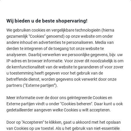
Meteen
Meteen
naar
naar
inhoud
navigatie
Wij bieden u de beste shopervaring!
We gebruiken cookies en vergelijkbare technologieën (hierna
gezamenlijk "Cookies" genoemd) op onze website om onder
Home
andere inhoud en advertenties te personaliseren. Media van
Schoonmaken & Hygiëne
Schoonmaken & hygiëne
Prullenbakke
derden te integreren of de toegang tot onze website te
helit Prullenbak 18 l Blauw PE (polyetheen)
analyseren. Daarbij verwerken we persoonlijke gegevens, bijv. uw
IP-adres en browser informatie. Voor zover dit noodzakelijk is om
de kernfunctionaliteit van de website te garanderen of voor zover
Merk:
helit
Productnr.:
3787497
u toestemming heeft gegeven voor het gebruik van de
betreffende dienst, worden gegevens ook verwerkt door onze
partners (“Externe partijen”).
Meer informatie over de door ons geïntegreerde Cookies en
Externe partijen vindt u onder "Cookies beheren". Daar kunt u ook
gedetailleerder aangeven welke Cookies u wilt accepteren.
Door op "Accepteren" te klikken, gaat u akkoord met het opslaan
van Cookies op uw toestel. Als u het gebruik van niet-essentiële