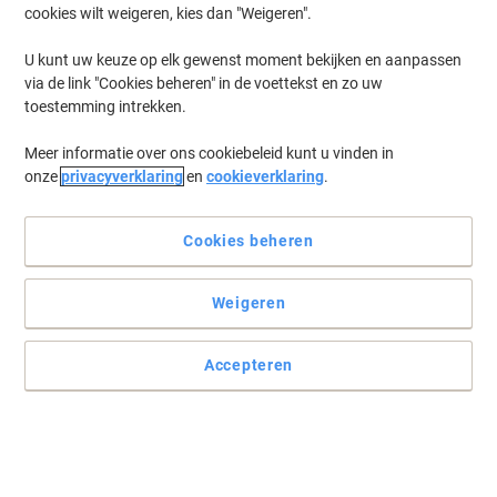
cookies wilt weigeren, kies dan "Weigeren".
U kunt uw keuze op elk gewenst moment bekijken en aanpassen
via de link "Cookies beheren" in de voettekst en zo uw
toestemming intrekken.
Meer informatie over ons cookiebeleid kunt u vinden in
onze
privacyverklaring
en
cookieverklaring
.
Cookies beheren
Met grijprand, dus je kunt 'm snel en eenvoudig legen
Weigeren
Een nuttige en praktische Prullenbak die zich bewezen heeft
gedurende vele jaren.
Accepteren
Lees volledige beschrijving
Koop Meer,
Bespaar Meer
€ 4,49
Stuk
Vanaf 4 Stuks
€ 5,43 Incl. btw