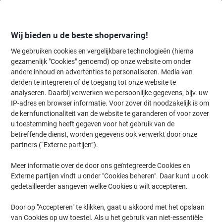
Meteen
Meteen
naar
naar
inhoud
navigatie
Wij bieden u de beste shopervaring!
We gebruiken cookies en vergelijkbare technologieën (hierna
gezamenlijk "Cookies" genoemd) op onze website om onder
Home
andere inhoud en advertenties te personaliseren. Media van
Kantoorartikelen
Bureaubenodigdheden
Bureau-organisatie
T
derden te integreren of de toegang tot onze website te
HAN Classic Tijdschriftencassette Rood A4 75 mm
analyseren. Daarbij verwerken we persoonlijke gegevens, bijv. uw
Kunststof 7,6 x 24,8 x 31,5 cm
IP-adres en browser informatie. Voor zover dit noodzakelijk is om
de kernfunctionaliteit van de website te garanderen of voor zover
u toestemming heeft gegeven voor het gebruik van de
Merk:
HAN
Productnr.:
1600-RO
betreffende dienst, worden gegevens ook verwerkt door onze
partners (“Externe partijen”).
Meer informatie over de door ons geïntegreerde Cookies en
Externe partijen vindt u onder "Cookies beheren". Daar kunt u ook
gedetailleerder aangeven welke Cookies u wilt accepteren.
Door op "Accepteren" te klikken, gaat u akkoord met het opslaan
van Cookies op uw toestel. Als u het gebruik van niet-essentiële