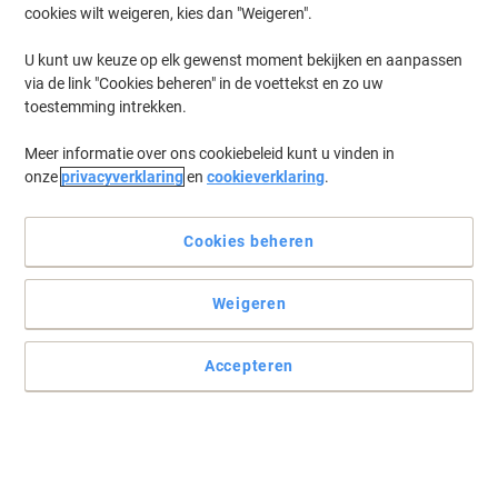
cookies wilt weigeren, kies dan "Weigeren".
U kunt uw keuze op elk gewenst moment bekijken en aanpassen
via de link "Cookies beheren" in de voettekst en zo uw
toestemming intrekken.
Meer informatie over ons cookiebeleid kunt u vinden in
onze
privacyverklaring
en
cookieverklaring
.
Cookies beheren
Weigeren
Vind uw tijdschriften en brochures direct terug
U kunt de kaften namelijk prima zien in deze extra sterke
Accepteren
tijdschriftencassettes. Zo is uw informatie netjes opgeborgen
maar toch onmiddellijk te raadplegen.
Lees volledige beschrijving
Koop Meer,
Bespaar Meer
€ 4,99
Stuk
Vanaf 10 Stuks