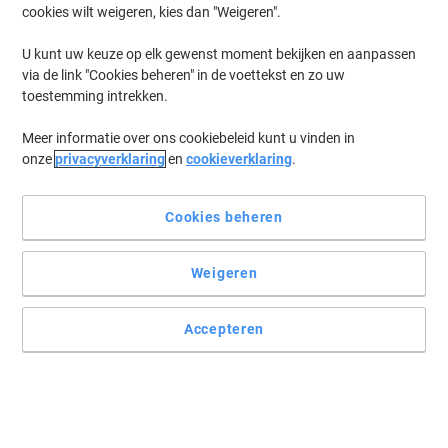
cookies wilt weigeren, kies dan "Weigeren".
Combineert design en functionaliteit
U kunt uw keuze op elk gewenst moment bekijken en aanpassen
via de link "Cookies beheren" in de voettekst en zo uw
Te gebruiken als bijzettafel, statafel of bureau. Elegant ontwerp
toestemming intrekken.
met een wit tafelblad en chromen frame.
Lees volledige beschrijving
Meer informatie over ons cookiebeleid kunt u vinden in
onze
privacyverklaring
en
cookieverklaring
.
Milieu-eisen
Cookies beheren
Koop Meer,
Bespaar Meer
€ 599,00
Stuk
Weigeren
Vanaf 2 Stuks
€ 724,79 Incl. btw
Accepteren
Ko
Aantal
Excl. btw
Stuk
1
€ 639,00
Stuks
2+
€ 599,00
-6%