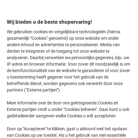
Meteen
Meteen
naar
naar
inhoud
navigatie
Wij bieden u de beste shopervaring!
We gebruiken cookies en vergelijkbare technologieën (hierna
gezamenlijk "Cookies" genoemd) op onze website om onder
Home
andere inhoud en advertenties te personaliseren. Media van
Kantoormeubelen
Meubilair
Bureaus & tafels
Vergadertafels
derden te integreren of de toegang tot onze website te
Hammerbacher Conferentietafel VST08/W/C Wit, zilver
analyseren. Daarbij verwerken we persoonlijke gegevens, bijv. uw
IP-adres en browser informatie. Voor zover dit noodzakelijk is om
de kernfunctionaliteit van de website te garanderen of voor zover
Merk:
Hammerbacher
Productnr.:
1701746
u toestemming heeft gegeven voor het gebruik van de
betreffende dienst, worden gegevens ook verwerkt door onze
partners (“Externe partijen”).
Duurzaam
Meer informatie over de door ons geïntegreerde Cookies en
Externe partijen vindt u onder "Cookies beheren". Daar kunt u ook
gedetailleerder aangeven welke Cookies u wilt accepteren.
Door op "Accepteren" te klikken, gaat u akkoord met het opslaan
van Cookies op uw toestel. Als u het gebruik van niet-essentiële