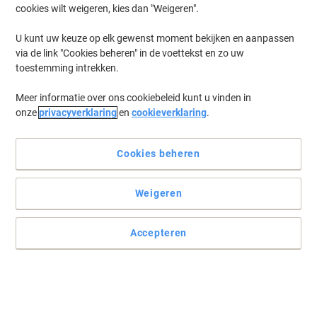
cookies wilt weigeren, kies dan "Weigeren".
U kunt uw keuze op elk gewenst moment bekijken en aanpassen
via de link "Cookies beheren" in de voettekst en zo uw
toestemming intrekken.
Meer informatie over ons cookiebeleid kunt u vinden in
onze
privacyverklaring
en
cookieverklaring
.
Cookies beheren
Weigeren
Meubeloplossingen van Hammerbacher voor al uw wensen
Met dit betrouwbare, duurzame en stijlvolle bureau uit de Q-serie
Accepteren
van Hammerbacher werkt u niet alleen beter, maar creëert u ook
een prachtige sfeer in uw kantoor.
Lees volledige beschrijving
Koop Meer,
Bespaar Meer
€ 354,99
Stuk