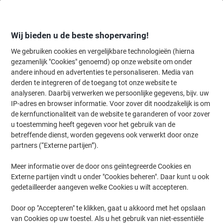
Meteen
Meteen
naar
naar
inhoud
navigatie
Wij bieden u de beste shopervaring!
We gebruiken cookies en vergelijkbare technologieën (hierna
gezamenlijk "Cookies" genoemd) op onze website om onder
Home
andere inhoud en advertenties te personaliseren. Media van
Kantoormeubelen
Meubilair
Bureaus & tafels
Bureaus
derden te integreren of de toegang tot onze website te
Hammerbacher Q Series VQS Hoogteverstelbaar Bureau
analyseren. Daarbij verwerken we persoonlijke gegevens, bijv. uw
Rechthoekig Grijs 4 metalen poten 1.600 (B) x 800 (D) x
IP-adres en browser informatie. Voor zover dit noodzakelijk is om
810 (H) mm Spaanplaat, Staal
de kernfunctionaliteit van de website te garanderen of voor zover
u toestemming heeft gegeven voor het gebruik van de
betreffende dienst, worden gegevens ook verwerkt door onze
Merk:
Hammerbacher
Productnr.:
4350737
partners (“Externe partijen”).
Meer informatie over de door ons geïntegreerde Cookies en
Externe partijen vindt u onder "Cookies beheren". Daar kunt u ook
gedetailleerder aangeven welke Cookies u wilt accepteren.
Door op "Accepteren" te klikken, gaat u akkoord met het opslaan
van Cookies op uw toestel. Als u het gebruik van niet-essentiële