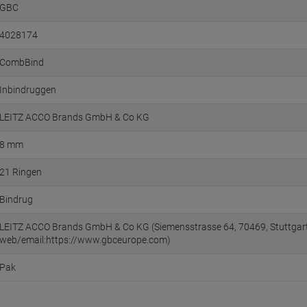
GBC
4028174
CombBind
Inbindruggen
LEITZ ACCO Brands GmbH & Co KG
8 mm
21 Ringen
Bindrug
LEITZ ACCO Brands GmbH & Co KG (Siemensstrasse 64, 70469, Stuttgart
web/email:https://www.gbceurope.com)
Pak