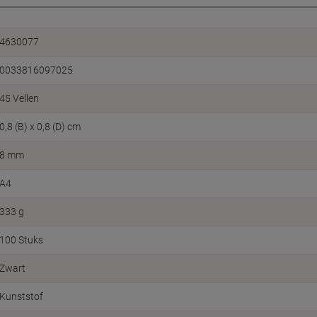
4630077
0033816097025
45 Vellen
0,8 (B) x 0,8 (D) cm
8 mm
A4
333 g
100 Stuks
Zwart
Kunststof