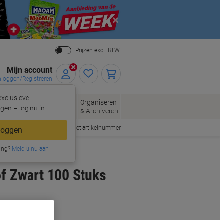
Close
Prijzen excl. BTW.
Mijn account
nloggen/Registreren
xclusieve
eloppen
Organiseren
Kantoorartikelen
gen – log nu in.
n
& Archiveren
Snel bestellen met artikelnummer
loggen
ing?
Meld u nu aan
f Zwart 100 Stuks