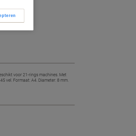
chines
n gebruik
epteren
t
geschikt voor 21-rings machines. Met
 45 vel. Formaat: A4. Diameter: 8 mm.