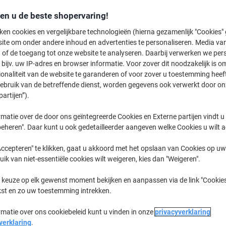
€ 15,99
Pak
Vanaf 3 Pakken
den u de beste shopervaring!
€ 19,35 Incl. btw
ken cookies en vergelijkbare technologieën (hierna gezamenlijk "Cookies
ite om onder andere inhoud en advertenties te personaliseren. Media van
Aantal
Excl. btw
 of de toegang tot onze website te analyseren. Daarbij verwerken we pers
bijv. uw IP-adres en browser informatie. Voor zover dit noodzakelijk is o
Pak
1
€ 16,99
ionaliteit van de website te garanderen of voor zover u toestemming hee
Pak
2
€ 16,49
-2%
gebruik van de betreffende dienst, worden gegevens ook verwerkt door on
partijen”).
Pakken
3+
€ 15,99
-5%
matie over de door ons geïntegreerde Cookies en Externe partijen vindt u
eheren". Daar kunt u ook gedetailleerder aangeven welke Cookies u wilt 
Momenteel op voorraad
Levertijd 
Aantal
ccepteren" te klikken, gaat u akkoord met het opslaan van Cookies op uw 
uik van niet-essentiële cookies wilt weigeren, kies dan "Weigeren".
Aan een lijst toevoegen
 keuze op elk gewenst moment bekijken en aanpassen via de link "Cookies
kst en zo uw toestemming intrekken.
Bezorginformatie
Betaling
rmatie over ons cookiebeleid kunt u vinden in onze
privacyverklaring
Belangrijkste specificaties
verklaring
.