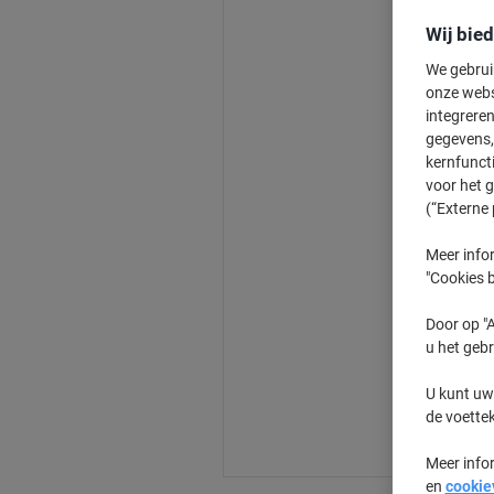
Wij bie
We gebrui
onze webs
integreren
gegevens, 
kernfunct
voor het 
(“Externe 
Meer infor
"Cookies b
Door op "A
u het gebr
U kunt uw
de voette
Meer info
en
cookie