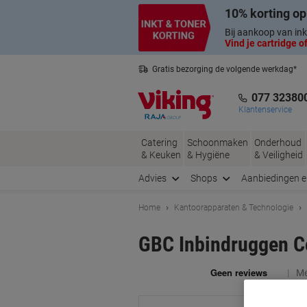
Meteen
Meteen
10% korting op
naar
naar
inhoud
navigatie
Bij aankoop van ink
Vind je cartridge of
Gratis bezorging de volgende werkdag*
Nederlandse klantenservice
077 32380
Klantenservice
Catering
Schoonmaken
Onderhoud
& Keuken
& Hygiëne
& Veiligheid
Advies
Shops
Aanbiedingen 
Home
Kantoorapparaten & Technologie
GBC Inbindruggen C
Me