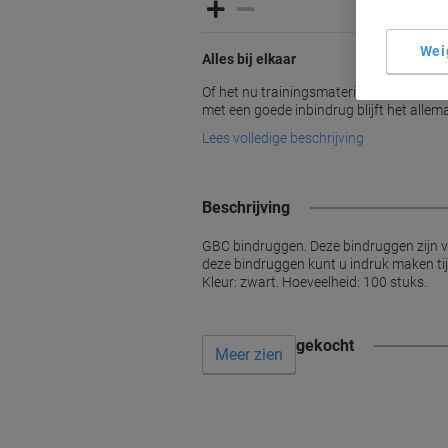
Wei
Alles bij elkaar
Of het nu trainingsmateriaal, interne do
met een goede inbindrug blijft het allemaa
Lees volledige beschrijving
Beschrijving
GBC bindruggen. Deze bindruggen zijn ver
deze bindruggen kunt u indruk maken tij
Kleur: zwart. Hoeveelheid: 100 stuks.
Vaak samen gekocht
Meer zien