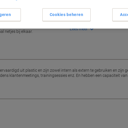
Compatibel met 21-rings ma
Geschikt voor intern en exter
geren
Cookies beheren
Acc
Past tot 45 vellen, A4-formaa
Stijlvolle zwarte bindruggen
cumenten of iets anders betreft,
Lees meer
l netjes bij elkaar.
vaardigd uit plastic en zijn zowel intern als extern te gebruiken en zijn 
dens klantenmeetings, trainingsessies enz. En hebben een capaciteit van