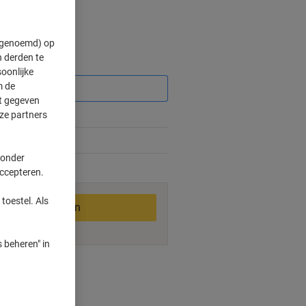
" genoemd) op
 derden te
Korting
oonlijke
m de
ft gegeven
ze partners
 onder
accepteren.
2-3 werkdagen
toestel. Als
In winkelwagen
 beheren" in
smogelijkheden