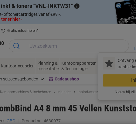
 inkt & toners
VNL-INKTW31
t- of tonercartridges vanaf €99,-.
 toner hier ›
Gratis retourneren*
00
I
Ontvang e
Planning &
Kantoorapparaten
Inkt &
Papier, Env
Kantoormeubelen
aanbiedin
presentatie
& Technologie
Toner
& Verpakke
en seizoensgebonden
Cadeaushop
In
Kantoormachines & toebehoren
Inbinden
Inbindaccessoires
Nieuw bij Vik
ombBind A4 8 mm 45 Vellen Kunststo
rk:
GBC
Productnr.:
4630077
Koop Meer,
Bespaar Meer