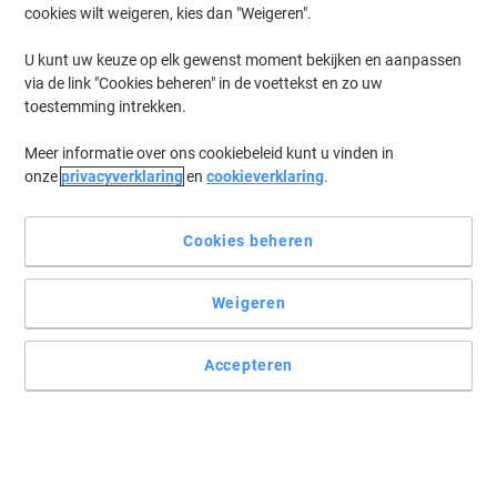
cookies wilt weigeren, kies dan "Weigeren".
U kunt uw keuze op elk gewenst moment bekijken en aanpassen
via de link "Cookies beheren" in de voettekst en zo uw
toestemming intrekken.
Meer informatie over ons cookiebeleid kunt u vinden in
onze
privacyverklaring
en
cookieverklaring
.
Cookies beheren
Weigeren
Accepteren
Voor opslag van kantoorbestanden en documenten
Deze transfer archiefdozen uit de Earth serie van Fellowes zijn de
ultieme oplossing voor het georganiseerd archiveren van
papierwerk.