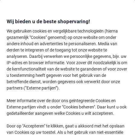
Meteen
Meteen
naar
naar
inhoud
navigatie
Wij bieden u de beste shopervaring!
We gebruiken cookies en vergelijkbare technologieën (hierna
gezamenlijk "Cookies" genoemd) op onze website om onder
Home
andere inhoud en advertenties te personaliseren. Media van
Organiseren & Archiveren
Archiveren & opbergen
Archiveren
derden te integreren of de toegang tot onze website te
Bankers Box Archiefdoos A4 Bruin Gerecycled karton
analyseren. Daarbij verwerken we persoonlijke gegevens, bijv. uw
8,3 x 31,9 x 25,4 cm 20 Stuks
IP-adres en browser informatie. Voor zover dit noodzakelijk is om
de kernfunctionaliteit van de website te garanderen of voor zover
u toestemming heeft gegeven voor het gebruik van de
Merk:
Bankers Box
Productnr.:
4893687
betreffende dienst, worden gegevens ook verwerkt door onze
partners (“Externe partijen”).
Meer informatie over de door ons geïntegreerde Cookies en
Duurzaam
Externe partijen vindt u onder "Cookies beheren". Daar kunt u ook
gedetailleerder aangeven welke Cookies u wilt accepteren.
Door op "Accepteren" te klikken, gaat u akkoord met het opslaan
van Cookies op uw toestel. Als u het gebruik van niet-essentiële