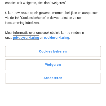
cookies wilt weigeren, kies dan "Weigeren".
U kunt uw keuze op elk gewenst moment bekijken en aanpassen
via de link "Cookies beheren" in de voettekst en zo uw
toestemming intrekken.
Meer informatie over ons cookiebeleid kunt u vinden in
onze
privacyverklaring
en
cookieverklaring
.
Cookies beheren
Weigeren
Accepteren
Voor een optimale lichaamshouding
De juiste hoogte van uw monitor bereikt u met behulp van deze
Premium Plus monitorstandaard van Fellowes met maar liefst 5
verschillende standen.