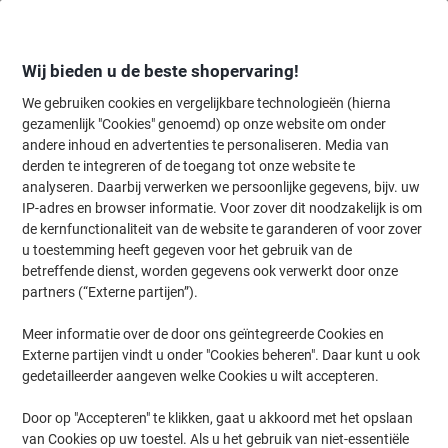
Meteen
Meteen
naar
naar
inhoud
navigatie
Wij bieden u de beste shopervaring!
We gebruiken cookies en vergelijkbare technologieën (hierna
gezamenlijk "Cookies" genoemd) op onze website om onder
Home
andere inhoud en advertenties te personaliseren. Media van
Kantoorapparaten & Technologie
Computers & toebehoren
Moni
derden te integreren of de toegang tot onze website te
Fellowes Premium Plus Monitorstandaard 21" 346 x 336
analyseren. Daarbij verwerken we persoonlijke gegevens, bijv. uw
x 1.619 mm Grafietgrijs
IP-adres en browser informatie. Voor zover dit noodzakelijk is om
de kernfunctionaliteit van de website te garanderen of voor zover
u toestemming heeft gegeven voor het gebruik van de
Merk:
Fellowes
Productnr.:
3413457
betreffende dienst, worden gegevens ook verwerkt door onze
partners (“Externe partijen”).
Meer informatie over de door ons geïntegreerde Cookies en
Externe partijen vindt u onder "Cookies beheren". Daar kunt u ook
gedetailleerder aangeven welke Cookies u wilt accepteren.
Door op "Accepteren" te klikken, gaat u akkoord met het opslaan
van Cookies op uw toestel. Als u het gebruik van niet-essentiële