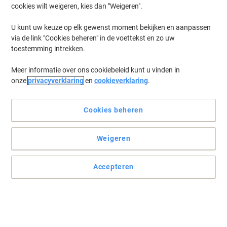
cookies wilt weigeren, kies dan "Weigeren".
U kunt uw keuze op elk gewenst moment bekijken en aanpassen
via de link "Cookies beheren" in de voettekst en zo uw
toestemming intrekken.
Meer informatie over ons cookiebeleid kunt u vinden in
onze
privacyverklaring
en
cookieverklaring
.
Cookies beheren
Weigeren
Accepteren
Documenten bewaren met Fellowes
Om te helpen dingen in perfecte staat te houden en schade vrij te
houden, vertrouw je op Fellowes.
Lees volledige beschrijving