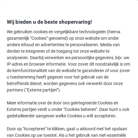
Meteen
Meteen
naar
naar
inhoud
navigatie
Wij bieden u de beste shopervaring!
We gebruiken cookies en vergelijkbare technologieën (hierna
gezamenlijk "Cookies" genoemd) op onze website om onder
Home
andere inhoud en advertenties te personaliseren. Media van
Kantoorapparaten & Technologie
Kantoormachines & toebehoren
derden te integreren of de toegang tot onze website te
Fellowes ION A4 Laminator 300 mm/min. 4 min warm-up
analyseren. Daarbij verwerken we persoonlijke gegevens, bijv. uw
period 125 (2 x 125 microns)
IP-adres en browser informatie. Voor zover dit noodzakelijk is om
de kernfunctionaliteit van de website te garanderen of voor zover
u toestemming heeft gegeven voor het gebruik van de
Merk:
Fellowes
Productnr.:
1150916
betreffende dienst, worden gegevens ook verwerkt door onze
partners (“Externe partijen”).
Meer informatie over de door ons geïntegreerde Cookies en
Externe partijen vindt u onder "Cookies beheren". Daar kunt u ook
gedetailleerder aangeven welke Cookies u wilt accepteren.
Door op "Accepteren" te klikken, gaat u akkoord met het opslaan
van Cookies op uw toestel. Als u het gebruik van niet-essentiële