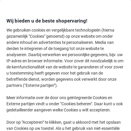
Meteen
Meteen
naar
naar
inhoud
navigatie
Wij bieden u de beste shopervaring!
We gebruiken cookies en vergelijkbare technologieën (hierna
gezamenlijk "Cookies" genoemd) op onze website om onder
Home
andere inhoud en advertenties te personaliseren. Media van
Kantoorartikelen
Schrijven & tekenen
Tekenmaterialen
Gummen
derden te integreren of de toegang tot onze website te
Faber-Castell Grip 2001 Gum Grijs 2 Stuks
analyseren. Daarbij verwerken we persoonlijke gegevens, bijv. uw
IP-adres en browser informatie. Voor zover dit noodzakelijk is om
de kernfunctionaliteit van de website te garanderen of voor zover
Merk:
Faber-Castell
Productnr.:
3996828
u toestemming heeft gegeven voor het gebruik van de
betreffende dienst, worden gegevens ook verwerkt door onze
partners (“Externe partijen”).
Meer informatie over de door ons geïntegreerde Cookies en
Externe partijen vindt u onder "Cookies beheren". Daar kunt u ook
gedetailleerder aangeven welke Cookies u wilt accepteren.
Door op "Accepteren" te klikken, gaat u akkoord met het opslaan
van Cookies op uw toestel. Als u het gebruik van niet-essentiële