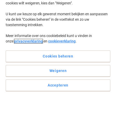
cookies wilt weigeren, kies dan "Weigeren".
U kunt uw keuze op elk gewenst moment bekijken en aanpassen
via de link "Cookies beheren" in de voettekst en zo uw
toestemming intrekken.
Meer informatie over ons cookiebeleid kunt u vinden in
onze
privacyverklaring
en
cookieverklaring
.
Cookies beheren
Weigeren
Accepteren
Wissen en beschermen met Faber Castell
De praktische gum is een constante metgezel, of hij nu wordt
gebruikt als potloodverlenger aan de achterkant of als
puntbeschermer aan de voorkant van het potlood. De PVC-vrije
gum van de hoogste kwaliteit is verkrijgbaar in drie kleuren: grijs,
rood en blauw.