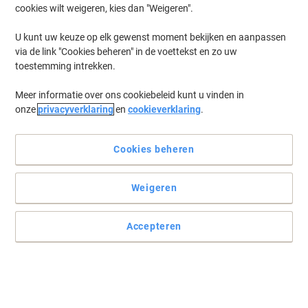
cookies wilt weigeren, kies dan "Weigeren".
U kunt uw keuze op elk gewenst moment bekijken en aanpassen
via de link "Cookies beheren" in de voettekst en zo uw
toestemming intrekken.
Meer informatie over ons cookiebeleid kunt u vinden in
onze
privacyverklaring
en
cookieverklaring
.
Cookies beheren
Weigeren
Accepteren
Zorgt voor eenvoudig inbrengen, verwijderen en herschikken
van papier
Ideaal voor uw budget voor kantoorartikelen en perfect voor
eenvoudige archiveringsopdrachten.
Lees volledige beschrijving