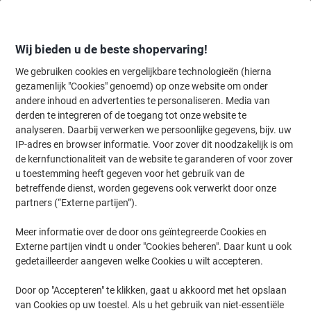
Meteen
Meteen
naar
naar
inhoud
navigatie
Wij bieden u de beste shopervaring!
We gebruiken cookies en vergelijkbare technologieën (hierna
gezamenlijk "Cookies" genoemd) op onze website om onder
Home
andere inhoud en advertenties te personaliseren. Media van
Organiseren & Archiveren
Mappen & ordners
Document archiver
derden te integreren of de toegang tot onze website te
Exacompta Snelhechtermappen 380803B Rood
analyseren. Daarbij verwerken we persoonlijke gegevens, bijv. uw
Geplastificeerd karton 24 x 32 cm 25 Stuks
IP-adres en browser informatie. Voor zover dit noodzakelijk is om
de kernfunctionaliteit van de website te garanderen of voor zover
u toestemming heeft gegeven voor het gebruik van de
Merk:
Exacompta
Productnr.:
1038068
betreffende dienst, worden gegevens ook verwerkt door onze
partners (“Externe partijen”).
Meer informatie over de door ons geïntegreerde Cookies en
Duurzaam
Externe partijen vindt u onder "Cookies beheren". Daar kunt u ook
gedetailleerder aangeven welke Cookies u wilt accepteren.
Door op "Accepteren" te klikken, gaat u akkoord met het opslaan
van Cookies op uw toestel. Als u het gebruik van niet-essentiële