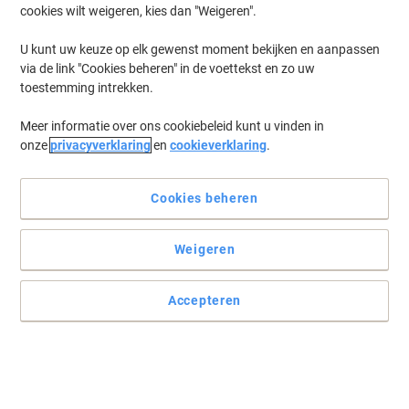
cookies wilt weigeren, kies dan "Weigeren".
U kunt uw keuze op elk gewenst moment bekijken en aanpassen
via de link "Cookies beheren" in de voettekst en zo uw
toestemming intrekken.
Meer informatie over ons cookiebeleid kunt u vinden in
onze
privacyverklaring
en
cookieverklaring
.
Cookies beheren
Weigeren
Accepteren
Ideaal voor presentaties
Presenteer uw documenten met trots in dit 50 insteekhoezen,
Kreacover showalbum in verschillende kleuren van Exacompta.
Lees volledige beschrijving