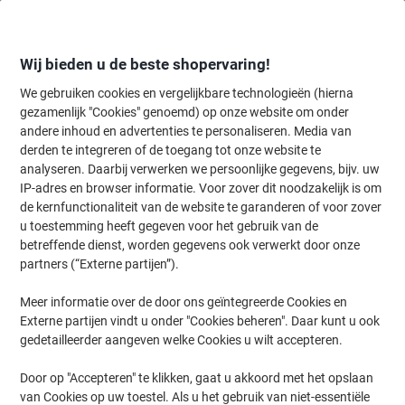
Meteen
Meteen
naar
naar
inhoud
navigatie
Wij bieden u de beste shopervaring!
We gebruiken cookies en vergelijkbare technologieën (hierna
gezamenlijk "Cookies" genoemd) op onze website om onder
Home
andere inhoud en advertenties te personaliseren. Media van
Organiseren & Archiveren
Mappen & ordners
Presentatie
Pres
derden te integreren of de toegang tot onze website te
Exacompta Showalbum 5759E A4 Kleurenassortiment 50
analyseren. Daarbij verwerken we persoonlijke gegevens, bijv. uw
hoezen 8 Stuks
IP-adres en browser informatie. Voor zover dit noodzakelijk is om
de kernfunctionaliteit van de website te garanderen of voor zover
u toestemming heeft gegeven voor het gebruik van de
Merk:
Exacompta
Productnr.:
1040079
betreffende dienst, worden gegevens ook verwerkt door onze
partners (“Externe partijen”).
Meer informatie over de door ons geïntegreerde Cookies en
Externe partijen vindt u onder "Cookies beheren". Daar kunt u ook
gedetailleerder aangeven welke Cookies u wilt accepteren.
Door op "Accepteren" te klikken, gaat u akkoord met het opslaan
van Cookies op uw toestel. Als u het gebruik van niet-essentiële