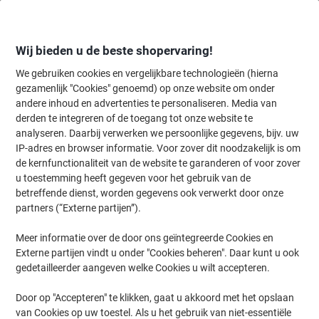
Meteen
Meteen
naar
naar
inhoud
navigatie
Wij bieden u de beste shopervaring!
We gebruiken cookies en vergelijkbare technologieën (hierna
gezamenlijk "Cookies" genoemd) op onze website om onder
Home
andere inhoud en advertenties te personaliseren. Media van
Organiseren & Archiveren
Mappen & ordners
Ordners & ringband
derden te integreren of de toegang tot onze website te
Exacompta 25 mm Ringband Karton, pp (polypropeen)
analyseren. Daarbij verwerken we persoonlijke gegevens, bijv. uw
A4 4 Ringen Zwart
IP-adres en browser informatie. Voor zover dit noodzakelijk is om
de kernfunctionaliteit van de website te garanderen of voor zover
u toestemming heeft gegeven voor het gebruik van de
Merk:
Exacompta
Productnr.:
3173553
betreffende dienst, worden gegevens ook verwerkt door onze
partners (“Externe partijen”).
Meer informatie over de door ons geïntegreerde Cookies en
Duurzaam
Externe partijen vindt u onder "Cookies beheren". Daar kunt u ook
gedetailleerder aangeven welke Cookies u wilt accepteren.
Door op "Accepteren" te klikken, gaat u akkoord met het opslaan
van Cookies op uw toestel. Als u het gebruik van niet-essentiële