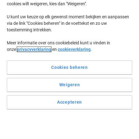
cookies wilt weigeren, kies dan "Weigeren".
U kunt uw keuze op elk gewenst moment bekijken en aanpassen
via de link "Cookies beheren" in de voettekst en zo uw
toestemming intrekken.
Meer informatie over ons cookiebeleid kunt u vinden in
onze
privacyverklaring
en
cookieverklaring
.
Cookies beheren
Weigeren
Accepteren
Prima kwaliteit
Zoekt u een ringband die graag gebruikt wordt? Ga dan voor de
duurzame Exacompta ringbanden. Het hoogwaardige kunststof
kan heel wat hebben.