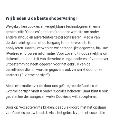
Meteen
Meteen
naar
naar
inhoud
navigatie
Wij bieden u de beste shopervaring!
We gebruiken cookies en vergelijkbare technologieën (hierna
gezamenlijk "Cookies" genoemd) op onze website om onder
Home
andere inhoud en advertenties te personaliseren. Media van
Organiseren & Archiveren
Mappen & ordners
Presentatie
Pres
derden te integreren of de toegang tot onze website te
Exacompta Kreacover 30 mm Presentatieringband PP
analyseren. Daarbij verwerken we persoonlijke gegevens, bijv. uw
(Polypropeen) A4+ 4 Ringen Rood 51942RE 10 Stuks
IP-adres en browser informatie. Voor zover dit noodzakelijk is om
de kernfunctionaliteit van de website te garanderen of voor zover
u toestemming heeft gegeven voor het gebruik van de
Merk:
Exacompta
Productnr.:
1043838
betreffende dienst, worden gegevens ook verwerkt door onze
partners (“Externe partijen”).
Meer informatie over de door ons geïntegreerde Cookies en
Duurzaam
Externe partijen vindt u onder "Cookies beheren". Daar kunt u ook
gedetailleerder aangeven welke Cookies u wilt accepteren.
Door op "Accepteren" te klikken, gaat u akkoord met het opslaan
van Cookies op uw toestel. Als u het gebruik van niet-essentiële