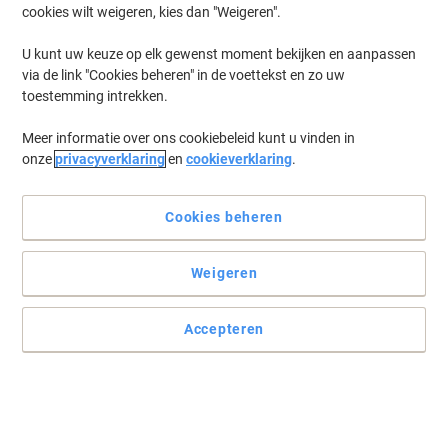
cookies wilt weigeren, kies dan "Weigeren".
U kunt uw keuze op elk gewenst moment bekijken en aanpassen
via de link "Cookies beheren" in de voettekst en zo uw
toestemming intrekken.
Meer informatie over ons cookiebeleid kunt u vinden in
onze
privacyverklaring
en
cookieverklaring
.
Cookies beheren
Weigeren
Accepteren
Maak een blijvende indruk met Exacompta
De perfecte manier om uw werk-portfolio te presenteren en aan te
passen.
Lees volledige beschrijving