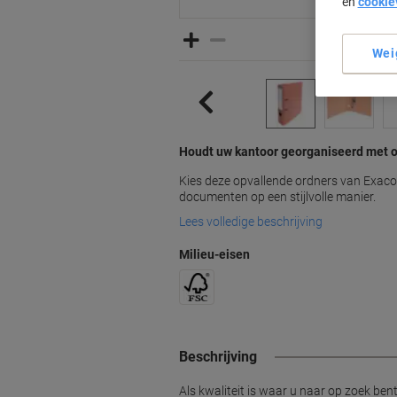
en
cookie
Wei
Houdt uw kantoor georganiseerd met 
Kies deze opvallende ordners van Exac
documenten op een stijlvolle manier.
Lees volledige beschrijving
Milieu-eisen
Beschrijving
Als kwaliteit is waar u naar op zoek be