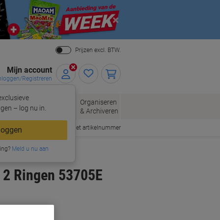
Close
Prijzen excl. BTW.
Mijn account
nloggen/Registreren
xclusieve
eloppen
Organiseren
Kantoorartikelen
gen – log nu in.
n
& Archiveren
Snel bestellen met artikelnummer
loggen
ing?
Meld u nu aan
 2 Ringen 53705E