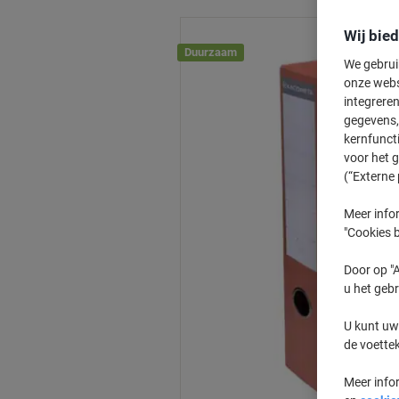
Wij bie
Duurzaam
We gebrui
onze webs
integreren
gegevens, 
kernfunct
voor het 
(“Externe 
Meer infor
"Cookies b
Door op "A
u het gebr
U kunt uw
de voette
Meer info