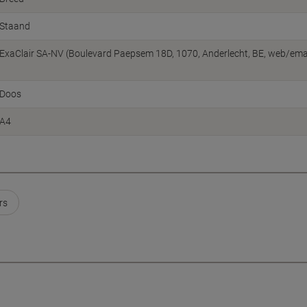
Staand
ExaClair SA-NV (Boulevard Paepsem 18D, 1070, Anderlecht, BE, web/emai
Doos
A4
rs