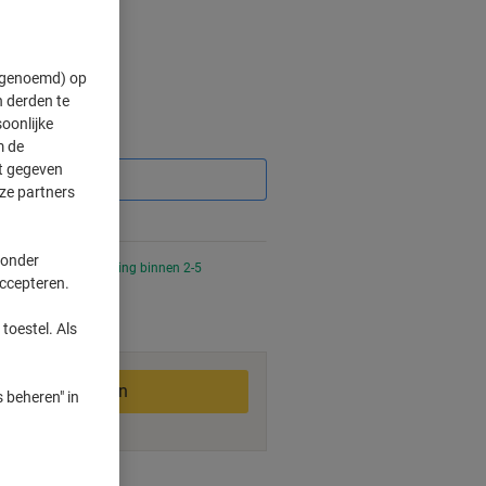
" genoemd) op
 derden te
oonlijke
Korting
m de
ft gegeven
ze partners
 onder
 uur besteld, bezorging binnen 2-5
accepteren.
toestel. Als
In winkelwagen
 beheren" in
smogelijkheden