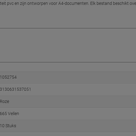
it pvc en zijn ontworpen voor A4-documenten. Elk bestand beschikt over
1052754
3130631537051
Roze
665 Vellen
10 Stuks