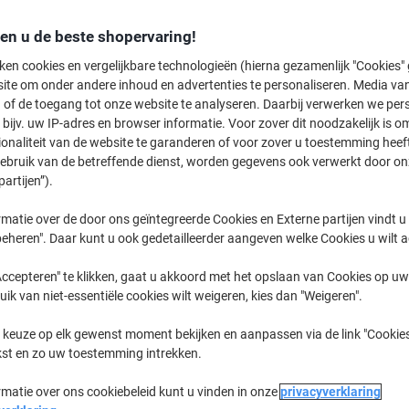
Koop Meer,
Bespaar Meer
den u de beste shopervaring!
€ 44,49
Doos
Vanaf 2 Dozen
ken cookies en vergelijkbare technologieën (hierna gezamenlijk "Cookies
€ 53,83 Incl. btw
ite om onder andere inhoud en advertenties te personaliseren. Media van
 of de toegang tot onze website te analyseren. Daarbij verwerken we pers
Aantal
Excl. btw
bijv. uw IP-adres en browser informatie. Voor zover dit noodzakelijk is o
ionaliteit van de website te garanderen of voor zover u toestemming hee
Doos
1
€ 48,49
gebruik van de betreffende dienst, worden gegevens ook verwerkt door on
partijen”).
Dozen
2+
€ 44,49
-8%
matie over de door ons geïntegreerde Cookies en Externe partijen vindt u
Momenteel op voorraad
Vóór 17:00
eheren". Daar kunt u ook gedetailleerder aangeven welke Cookies u wilt 
werkdagen
Verzonden door externe leverancier
ccepteren" te klikken, gaat u akkoord met het opslaan van Cookies op uw 
uik van niet-essentiële cookies wilt weigeren, kies dan "Weigeren".
Aantal
 keuze op elk gewenst moment bekijken en aanpassen via de link "Cookies
kst en zo uw toestemming intrekken.
Aan een lijst toevoegen
rmatie over ons cookiebeleid kunt u vinden in onze
privacyverklaring
Bezorginformatie
Betaling