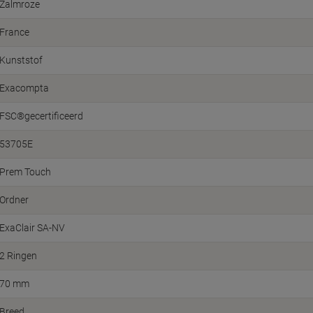
Zalmroze
France
Kunststof
Exacompta
FSC®gecertificeerd
53705E
Prem Touch
Ordner
ExaClair SA-NV
2 Ringen
70 mm
Breed