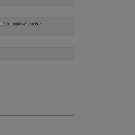
l:info.be@exaclair.eu)