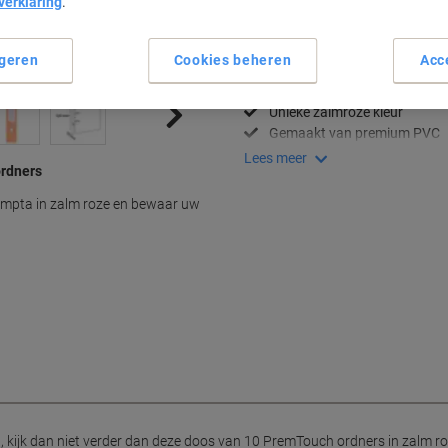
verklaring
.
Belangrijkste specificaties
geren
Cookies beheren
Acc
A4 formaat, 70 mm rugbreed
Set van 10 ordners
Unieke zalmroze kleur
Gemaakt van premium PVC
Lees meer
ordners
ompta in zalm roze en bewaar uw
nt, kijk dan niet verder dan deze doos van 10 PremTouch ordners in zalm