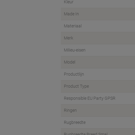
Kleur
Made In
Materiaal
Merk
Milieu-eisen
Model
Productlijn
Product Type
Responsible EU Party GPSR
Ringen
Rugbreedte
Rugbreedte Breed Smal