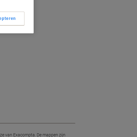
epteren
te
 roze van Exacompta. De mappen zijn