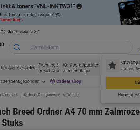
 inkt & toners
VNL-INKTW31
t- of tonercartridges vanaf €99,-.
 toner hier ›
Gratis retourneren*
00
I
Ontvang e
Planning &
Kantoorapparaten
Inkt &
Papier, Env
Kantoormeubelen
aanbiedin
presentatie
& Technologie
Toner
& Verpakke
en seizoensgebonden
Cadeaushop
In
 & ordners
Ordners & ringbanden
Ordners
Nieuw bij Vik
ch Breed Ordner A4 70 mm Zalmroze
 Stuks
rk:
Exacompta
Productnr.:
1052754