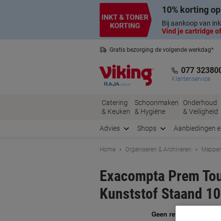
Meteen
Meteen
10% korting op
naar
naar
inhoud
navigatie
Bij aankoop van ink
Vind je cartridge of
Gratis bezorging de volgende werkdag*
Nederlandse klantenservice
077 32380
Klantenservice
Catering
Schoonmaken
Onderhoud
& Keuken
& Hygiëne
& Veiligheid
Advies
Shops
Aanbiedingen 
Home
Organiseren & Archiveren
Mappen
Exacompta Prem Tou
Kunststof Staand 10
Me