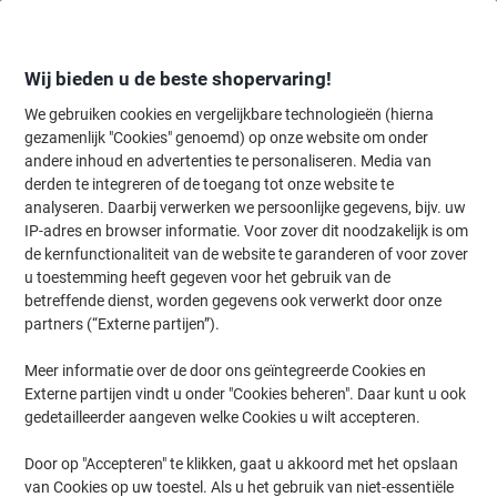
Meteen
Meteen
naar
naar
inhoud
navigatie
Wij bieden u de beste shopervaring!
We gebruiken cookies en vergelijkbare technologieën (hierna
gezamenlijk "Cookies" genoemd) op onze website om onder
Home
andere inhoud en advertenties te personaliseren. Media van
Organiseren & Archiveren
Mappen & ordners
Ordners & ringband
derden te integreren of de toegang tot onze website te
Exacompta Prem Touch Breed Ordner A4 70 mm Groen 2
analyseren. Daarbij verwerken we persoonlijke gegevens, bijv. uw
Ringen 53743E Kunststof Staand 10 Stuks
IP-adres en browser informatie. Voor zover dit noodzakelijk is om
de kernfunctionaliteit van de website te garanderen of voor zover
u toestemming heeft gegeven voor het gebruik van de
Merk:
Exacompta
Productnr.:
1052745
betreffende dienst, worden gegevens ook verwerkt door onze
partners (“Externe partijen”).
Meer informatie over de door ons geïntegreerde Cookies en
Duurzaam
Externe partijen vindt u onder "Cookies beheren". Daar kunt u ook
gedetailleerder aangeven welke Cookies u wilt accepteren.
Door op "Accepteren" te klikken, gaat u akkoord met het opslaan
van Cookies op uw toestel. Als u het gebruik van niet-essentiële