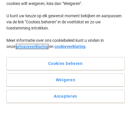
cookies wilt weigeren, kies dan "Weigeren".
U kunt uw keuze op elk gewenst moment bekijken en aanpassen
via de link "Cookies beheren" in de voettekst en zo uw
toestemming intrekken.
Meer informatie over ons cookiebeleid kunt u vinden in
onze
privacyverklaring
en
cookieverklaring
.
Cookies beheren
Weigeren
Accepteren
Houdt uw kantoor georganiseerd met ordners
Kies deze opvallende ordners van Exacompta in het groen en
bewaar uw documenten op een stijlvolle manier.
Lees volledige beschrijving