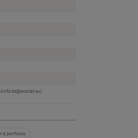
l:info.be@exaclair.eu)
& portfolio’s