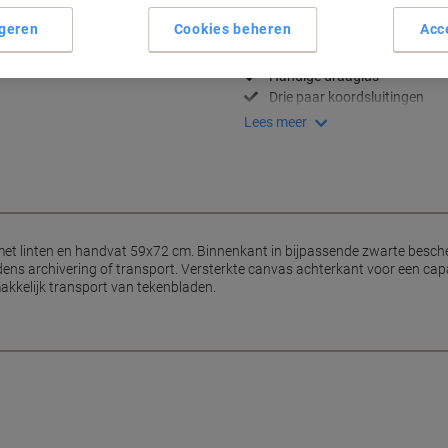
Belangrijkste specificaties
geren
Cookies beheren
Acc
Glanzend zwart kraftpapier
Inclusief beschermhoes
Handige draaglus
Drie paar koordsluitingen
Lees meer
et linten en handvat 59x72 cm. Binnenkant in bijpassende zwarte besch
ns archivering of transport. Versterkte canvas achterkant voor een capac
kkelijk transport van tekenbladen.