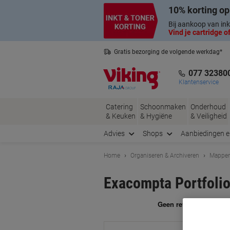
Meteen
Meteen
10% korting op
naar
naar
inhoud
navigatie
Bij aankoop van ink
Vind je cartridge of
Gratis bezorging de volgende werkdag*
Nederlandse klantenservice
077 32380
Klantenservice
Catering
Schoonmaken
Onderhoud
& Keuken
& Hygiëne
& Veiligheid
Advies
Shops
Aanbiedingen 
Home
Organiseren & Archiveren
Mappen
Exacompta Portfolio
Me