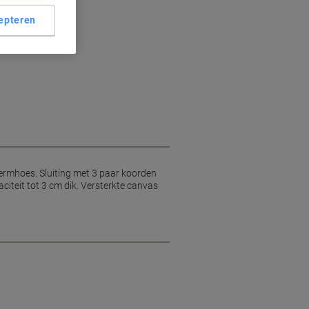
epteren
ermhoes. Sluiting met 3 paar koorden
iteit tot 3 cm dik. Versterkte canvas