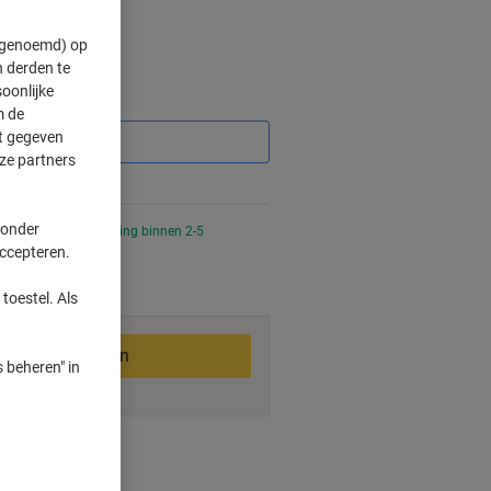
" genoemd) op
 derden te
oonlijke
Korting
m de
ft gegeven
ze partners
 onder
 uur besteld, bezorging binnen 2-5
accepteren.
toestel. Als
In winkelwagen
 beheren" in
smogelijkheden