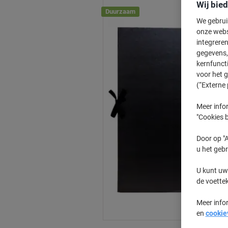
Wij bie
Duurzaam
We gebrui
onze webs
integreren
gegevens, 
kernfunct
voor het 
(“Externe 
Meer infor
"Cookies b
Door op "A
u het gebr
U kunt uw
de voette
Meer info
en
cookie