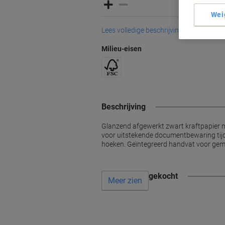
Wei
Lees volledige beschrijving
Milieu-eisen
Beschrijving
Glanzend afgewerkt zwart kraftpapier m
voor uitstekende documentbewaring tijde
hoeken. Geïntegreerd handvat voor gema
Vaak samen gekocht
Meer zien