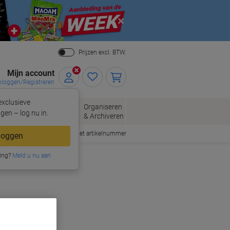
Close
Prijzen excl. BTW.
Mijn account
nloggen/Registreren
xclusieve
eloppen
Organiseren
Kantoorartikelen
gen – log nu in.
n
& Archiveren
Snel bestellen met artikelnummer
loggen
ing?
Meld u nu aan