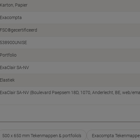
Karton, Papier
Exacompta
FSC®gecertificeerd
538900UNISE
Portfolio
ExaClair SA-NV
Elastiek
ExaClair SA-NV (Boulevard Paepsem 18D, 1070, Anderlecht, BE, web/emai
500 x 650 mm Tekenmappen & portfolio’s
Exacompta Tekenmappen 