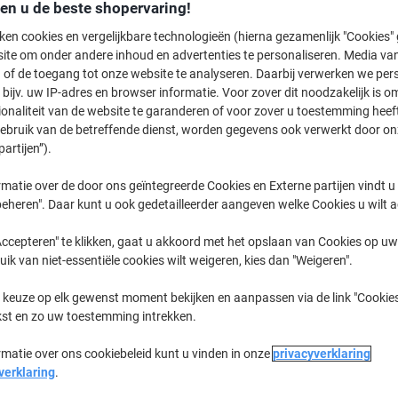
€ 29,49
Stuk
den u de beste shopervaring!
Vanaf 2 Stuks
ken cookies en vergelijkbare technologieën (hierna gezamenlijk "Cookies
€ 35,68 Incl. btw
ite om onder andere inhoud en advertenties te personaliseren. Media van
 of de toegang tot onze website te analyseren. Daarbij verwerken we pers
Aantal
Excl. btw
bijv. uw IP-adres en browser informatie. Voor zover dit noodzakelijk is o
ionaliteit van de website te garanderen of voor zover u toestemming hee
Stuk
1
€ 32,49
gebruik van de betreffende dienst, worden gegevens ook verwerkt door on
Stuks
2+
€ 29,49
-9%
partijen”).
matie over de door ons geïntegreerde Cookies en Externe partijen vindt u
Momenteel op voorraad
Vóór 17:00
werkdagen
eheren". Daar kunt u ook gedetailleerder aangeven welke Cookies u wilt 
Verzonden door externe leverancier
ccepteren" te klikken, gaat u akkoord met het opslaan van Cookies op uw 
uik van niet-essentiële cookies wilt weigeren, kies dan "Weigeren".
Aantal
 keuze op elk gewenst moment bekijken en aanpassen via de link "Cookies
Aan een lijst toevoegen
kst en zo uw toestemming intrekken.
rmatie over ons cookiebeleid kunt u vinden in onze
privacyverklaring
Bezorginformatie
Betaling
verklaring
.