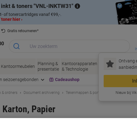
 inkt & toners
VNL-INKTW31
t- of tonercartridges vanaf €99,-.
 toner hier ›
Gratis retourneren*
00
I
Ontvang e
Planning &
Kantoorapparaten
Inkt &
Papier, Env
Kantoormeubelen
aanbiedin
presentatie
& Technologie
Toner
& Verpakke
en seizoensgebonden
Cadeaushop
In
 & ordners
Document archivering
Tekenmappen & portfolio’s
Nieuw bij Vik
 Karton, Papier
rk:
Exacompta
Productnr.:
1191918
Koop Meer,
Bespaar Meer