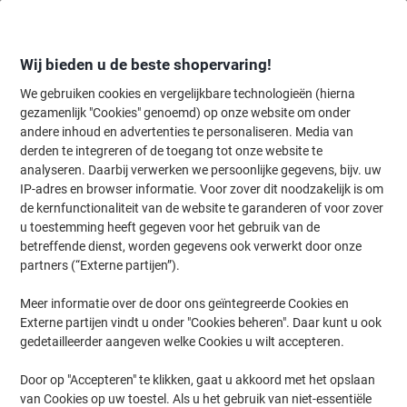
Meteen
Meteen
naar
naar
inhoud
navigatie
Wij bieden u de beste shopervaring!
We gebruiken cookies en vergelijkbare technologieën (hierna
gezamenlijk "Cookies" genoemd) op onze website om onder
Home
andere inhoud en advertenties te personaliseren. Media van
Organiseren & Archiveren
Archiveren & opbergen
Opberglades & 
derden te integreren of de toegang tot onze website te
Exacompta Chromaline Ladekastje Kunststof
analyseren. Daarbij verwerken we persoonlijke gegevens, bijv. uw
Kleurenassortiment 4 Lades 27,8 x 34,7 x 26,7 cm
IP-adres en browser informatie. Voor zover dit noodzakelijk is om
de kernfunctionaliteit van de website te garanderen of voor zover
u toestemming heeft gegeven voor het gebruik van de
Merk:
Exacompta
Productnr.:
1176952
betreffende dienst, worden gegevens ook verwerkt door onze
partners (“Externe partijen”).
Meer informatie over de door ons geïntegreerde Cookies en
Externe partijen vindt u onder "Cookies beheren". Daar kunt u ook
gedetailleerder aangeven welke Cookies u wilt accepteren.
Door op "Accepteren" te klikken, gaat u akkoord met het opslaan
van Cookies op uw toestel. Als u het gebruik van niet-essentiële