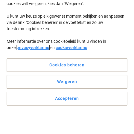
cookies wilt weigeren, kies dan "Weigeren".
U kunt uw keuze op elk gewenst moment bekijken en aanpassen
via de link "Cookies beheren" in de voettekst en zo uw
toestemming intrekken.
Meer informatie over ons cookiebeleid kunt u vinden in
onze
privacyverklaring
en
cookieverklaring
.
Cookies beheren
Weigeren
Accepteren
Lees volledige beschrijving
Koop Meer,
Bespaar Meer
€ 66,49
Stuk
Vanaf 2 Stuks
€ 80,45 Incl. btw