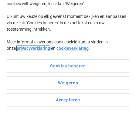
cookies wilt weigeren, kies dan "Weigeren".
U kunt uw keuze op elk gewenst moment bekijken en aanpassen
via de link "Cookies beheren" in de voettekst en zo uw
toestemming intrekken.
Meer informatie over ons cookiebeleid kunt u vinden in
onze
privacyverklaring
en
cookieverklaring
.
Cookies beheren
Weigeren
Accepteren
Elke keer opnieuw vlot en vlekkeloos afrekenen
Lees volledige beschrijving
Milieu-eisen