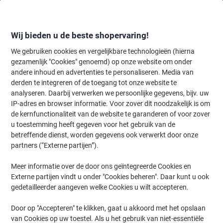
Meteen
Meteen
naar
naar
inhoud
navigatie
Wij bieden u de beste shopervaring!
We gebruiken cookies en vergelijkbare technologieën (hierna
gezamenlijk "Cookies" genoemd) op onze website om onder
Home
andere inhoud en advertenties te personaliseren. Media van
Papier, Enveloppen & Verpakken
Papier & etiketten
Papier
Kass
derden te integreren of de toegang tot onze website te
Exacompta Kassarol 57 mm x 70 mm x 12 mm x 40 m 60
analyseren. Daarbij verwerken we persoonlijke gegevens, bijv. uw
g/m² 10 Rollen
IP-adres en browser informatie. Voor zover dit noodzakelijk is om
de kernfunctionaliteit van de website te garanderen of voor zover
u toestemming heeft gegeven voor het gebruik van de
Merk:
Exacompta
Productnr.:
4751154
betreffende dienst, worden gegevens ook verwerkt door onze
partners (“Externe partijen”).
Meer informatie over de door ons geïntegreerde Cookies en
Duurzaam
Externe partijen vindt u onder "Cookies beheren". Daar kunt u ook
gedetailleerder aangeven welke Cookies u wilt accepteren.
Door op "Accepteren" te klikken, gaat u akkoord met het opslaan
van Cookies op uw toestel. Als u het gebruik van niet-essentiële