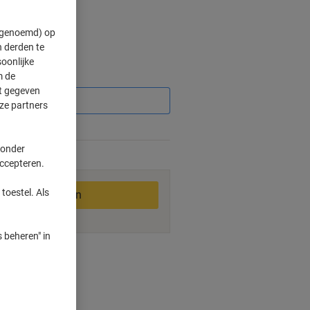
" genoemd) op
 derden te
oonlijke
m de
Korting
ft gegeven
ze partners
 onder
2-3 werkdagen
accepteren.
toestel. Als
In winkelwagen
 beheren" in
smogelijkheden