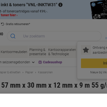
 inkt & toners
VNL-INKTW31
t- of tonercartridges vanaf €99,-.
 toner hier ›
Gratis retourneren*
00
I
Ontvang e
Planning &
Kantoorapparaten
Inkt &
Papier, Env
Kantoormeubelen
aanbiedin
presentatie
& Technologie
Toner
& Verpakke
en seizoensgebonden
Cadeaushop
In
apier & etiketten
Papier
Kassarollen
Nieuw bij Vik
 57 mm x 30 mm x 12 mm x 9 m 55 g/
rk:
Exacompta
Productnr.:
1192137
Koop Meer,
Bespaar Meer