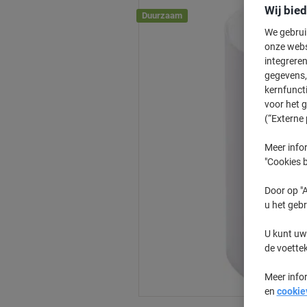
Wij bie
Duurzaam
We gebrui
onze webs
integreren
gegevens, 
kernfunct
voor het 
(“Externe 
Meer infor
"Cookies b
Door op "A
u het gebr
U kunt uw
de voette
Meer info
en
cookie