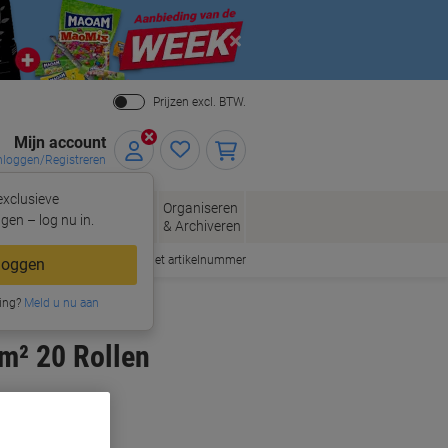
Close
Prijzen excl. BTW.
Mijn account
nloggen/Registreren
xclusieve
eloppen
Organiseren
Kantoorartikelen
gen – log nu in.
n
& Archiveren
Snel bestellen met artikelnummer
loggen
ing?
Meld u nu aan
m² 20 Rollen