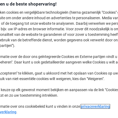
€ 27,89
Pak
den u de beste shopervaring!
Vanaf 3 Pakken
€ 33,75 Incl. btw
ken cookies en vergelijkbare technologieën (hierna gezamenlijk "Cookies
€ 0,15 / m Excl. btw
ite om onder andere inhoud en advertenties te personaliseren. Media van
 of de toegang tot onze website te analyseren. Daarbij verwerken we pers
bijv. uw IP-adres en browser informatie. Voor zover dit noodzakelijk is o
Aantal
Excl. btw
ionaliteit van de website te garanderen of voor zover u toestemming hee
Pakken
1-2
€ 29,89
gebruik van de betreffende dienst, worden gegevens ook verwerkt door on
partijen”).
Pakken
3+
€ 27,89
-6%
matie over de door ons geïntegreerde Cookies en Externe partijen vindt u
Momenteel op voorraad
Levertijd 
eheren". Daar kunt u ook gedetailleerder aangeven welke Cookies u wilt 
Aantal
ccepteren" te klikken, gaat u akkoord met het opslaan van Cookies op uw 
uik van niet-essentiële cookies wilt weigeren, kies dan "Weigeren".
Aan een lijst toevoegen
 keuze op elk gewenst moment bekijken en aanpassen via de link "Cookies
kst en zo uw toestemming intrekken.
Bezorginformatie
Betaling
rmatie over ons cookiebeleid kunt u vinden in onze
privacyverklaring
verklaring
.