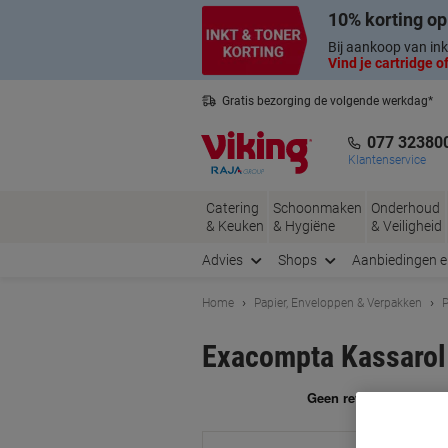
Meteen
Meteen
10% korting op
naar
naar
inhoud
navigatie
Bij aankoop van ink
Vind je cartridge of
Gratis bezorging de volgende werkdag*
Nederlandse klantenservice
077 32380
Klantenservice
Catering
Schoonmaken
Onderhoud
& Keuken
& Hygiëne
& Veiligheid
Advies
Shops
Aanbiedingen 
Home
Papier, Enveloppen & Verpakken
P
Exacompta Kassarol
Me