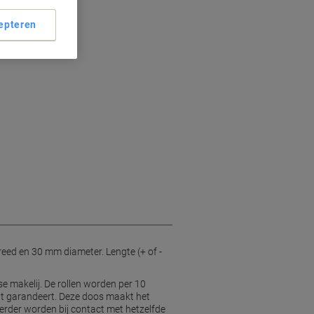
epteren
ed en 30 mm diameter. Lengte (+ of -
e makelij. De rollen worden per 10
cht garandeert. Deze doos maakt het
kerder worden bij contact met hetzelfde