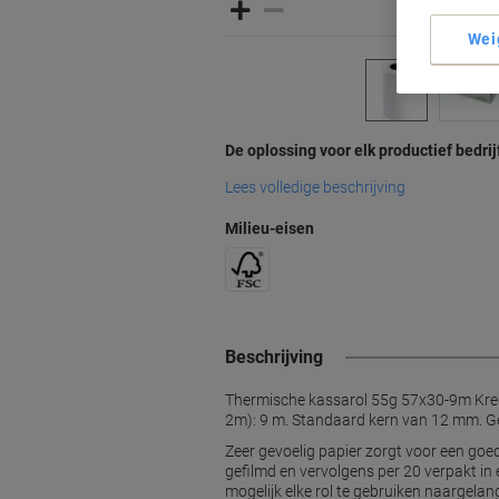
Wei
De oplossing voor elk productief bedrij
Lees volledige beschrijving
Milieu-eisen
Beschrijving
Thermische kassarol 55g 57x30-9m Kredi
2m): 9 m. Standaard kern van 12 mm. Ge
Zeer gevoelig papier zorgt voor een goe
gefilmd en vervolgens per 20 verpakt in
mogelijk elke rol te gebruiken naargelan