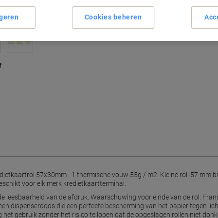
geren
Cookies beheren
Acc
f
etkaartrol 57x30mm - 1 thermische vouw 55g / m2. Kleine rol: 57 mm bre
schikt voor elk merk kredietkaartterminal.
de leesbaarheid van de afdruk. Waarschuwing voor einde van de rol. Frans
 een dispenserdoos die een perfecte bescherming van het papier tegen li
g het gebruik zonder het risico te lopen dat de opgeslagen rollen niet don