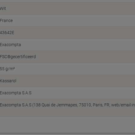
Wit
France
43642E
Exacompta
FSC®gecertificeerd
55 g/m²
Kassarol
Exacompta S.A.S
Exacompta S.A.S (138 Quai de Jemmapes, 75010, Paris, FR, web/email