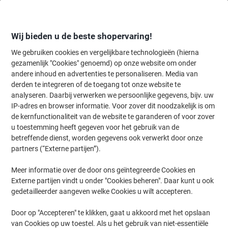
Meteen
Meteen
naar
naar
inhoud
navigatie
Wij bieden u de beste shopervaring!
We gebruiken cookies en vergelijkbare technologieën (hierna
gezamenlijk "Cookies" genoemd) op onze website om onder
Home
andere inhoud en advertenties te personaliseren. Media van
Organiseren & Archiveren
Mappen & ordners
Document archiver
derden te integreren of de toegang tot onze website te
Exacompta Forever Dossiermap A4 Oranje Manila 100%
analyseren. Daarbij verwerken we persoonlijke gegevens, bijv. uw
gerecycled 170 g/m² 500 Stuks
IP-adres en browser informatie. Voor zover dit noodzakelijk is om
de kernfunctionaliteit van de website te garanderen of voor zover
u toestemming heeft gegeven voor het gebruik van de
Merk:
Exacompta
Productnr.:
1038230
betreffende dienst, worden gegevens ook verwerkt door onze
partners (“Externe partijen”).
Meer informatie over de door ons geïntegreerde Cookies en
Duurzaam
Externe partijen vindt u onder "Cookies beheren". Daar kunt u ook
gedetailleerder aangeven welke Cookies u wilt accepteren.
Door op "Accepteren" te klikken, gaat u akkoord met het opslaan
van Cookies op uw toestel. Als u het gebruik van niet-essentiële