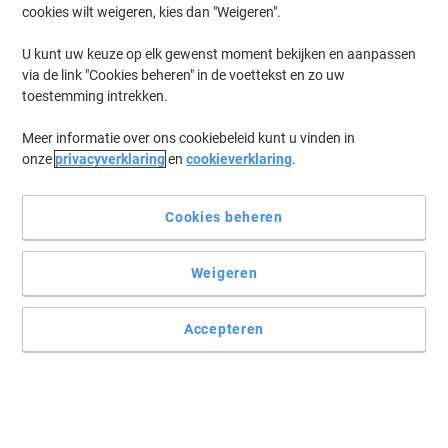
cookies wilt weigeren, kies dan "Weigeren".
U kunt uw keuze op elk gewenst moment bekijken en aanpassen
via de link "Cookies beheren" in de voettekst en zo uw
toestemming intrekken.
Meer informatie over ons cookiebeleid kunt u vinden in
onze
privacyverklaring
en
cookieverklaring
.
Cookies beheren
Weigeren
Accepteren
Volledige bescherming voor uw documentatie
Deze dossiermappen van Exacompta zijn ontworpen om uw
documenten de extra zorg te geven die ze verdienen.
Lees volledige beschrijving