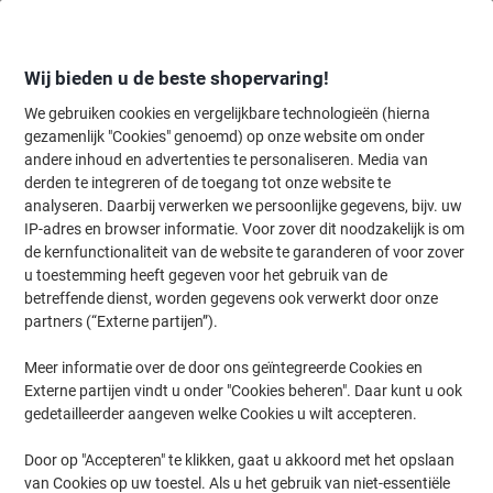
Meteen
Meteen
naar
naar
inhoud
navigatie
Wij bieden u de beste shopervaring!
We gebruiken cookies en vergelijkbare technologieën (hierna
gezamenlijk "Cookies" genoemd) op onze website om onder
Home
andere inhoud en advertenties te personaliseren. Media van
Organiseren & Archiveren
Mappen & ordners
Ordners & ringband
derden te integreren of de toegang tot onze website te
Exacompta 30 mm Ringband Karton, pp-folie A4 4
analyseren. Daarbij verwerken we persoonlijke gegevens, bijv. uw
Ringen Lichtblauw 51471E 20 Stuks
IP-adres en browser informatie. Voor zover dit noodzakelijk is om
de kernfunctionaliteit van de website te garanderen of voor zover
u toestemming heeft gegeven voor het gebruik van de
Merk:
Exacompta
Productnr.:
1053885
betreffende dienst, worden gegevens ook verwerkt door onze
partners (“Externe partijen”).
Meer informatie over de door ons geïntegreerde Cookies en
Duurzaam
Externe partijen vindt u onder "Cookies beheren". Daar kunt u ook
gedetailleerder aangeven welke Cookies u wilt accepteren.
Door op "Accepteren" te klikken, gaat u akkoord met het opslaan
van Cookies op uw toestel. Als u het gebruik van niet-essentiële