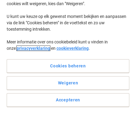
cookies wilt weigeren, kies dan "Weigeren".
U kunt uw keuze op elk gewenst moment bekijken en aanpassen
via de link "Cookies beheren" in de voettekst en zo uw
toestemming intrekken.
Meer informatie over ons cookiebeleid kunt u vinden in
onze
privacyverklaring
en
cookieverklaring
.
Cookies beheren
Weigeren
Accepteren
Kleurrijk, licht van gewicht en compact
Deze kleurrijke Exacompta-ringbanden zijn een makkelijke en
eenvoudige manier om uw documenten op één plaats te bewaren.
Lees volledige beschrijving