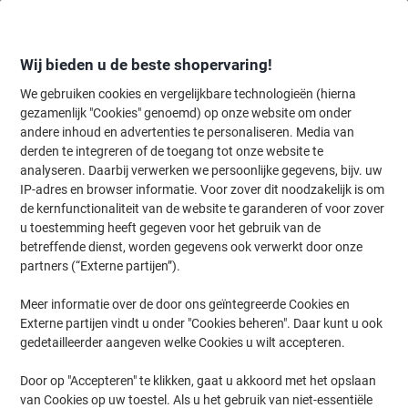
Meteen
Meteen
naar
naar
inhoud
navigatie
Wij bieden u de beste shopervaring!
We gebruiken cookies en vergelijkbare technologieën (hierna
gezamenlijk "Cookies" genoemd) op onze website om onder
Home
andere inhoud en advertenties te personaliseren. Media van
Organiseren & Archiveren
Mappen & ordners
Document archiver
derden te integreren of de toegang tot onze website te
Exacompta Archiefdoos 50629E Kleurenassortiment
analyseren. Daarbij verwerken we persoonlijke gegevens, bijv. uw
Glanzend karton 25 x 33 cm 8 Stuks
IP-adres en browser informatie. Voor zover dit noodzakelijk is om
de kernfunctionaliteit van de website te garanderen of voor zover
u toestemming heeft gegeven voor het gebruik van de
Merk:
Exacompta
Productnr.:
1044371
betreffende dienst, worden gegevens ook verwerkt door onze
partners (“Externe partijen”).
Meer informatie over de door ons geïntegreerde Cookies en
Duurzaam
Externe partijen vindt u onder "Cookies beheren". Daar kunt u ook
gedetailleerder aangeven welke Cookies u wilt accepteren.
Door op "Accepteren" te klikken, gaat u akkoord met het opslaan
van Cookies op uw toestel. Als u het gebruik van niet-essentiële