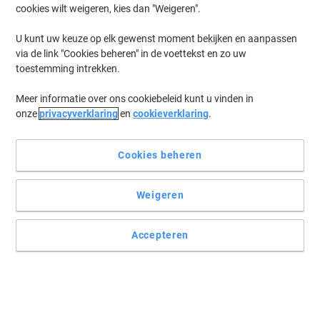
cookies wilt weigeren, kies dan "Weigeren".
U kunt uw keuze op elk gewenst moment bekijken en aanpassen
via de link "Cookies beheren" in de voettekst en zo uw
toestemming intrekken.
Meer informatie over ons cookiebeleid kunt u vinden in
onze
privacyverklaring
en
cookieverklaring
.
Cookies beheren
Weigeren
Accepteren
Bewaar al uw documenten waar u ze nodig heeft
De perfecte set archiefdozen van Exacompta voor al uw
organisatorische behoeften.
Lees volledige beschrijving