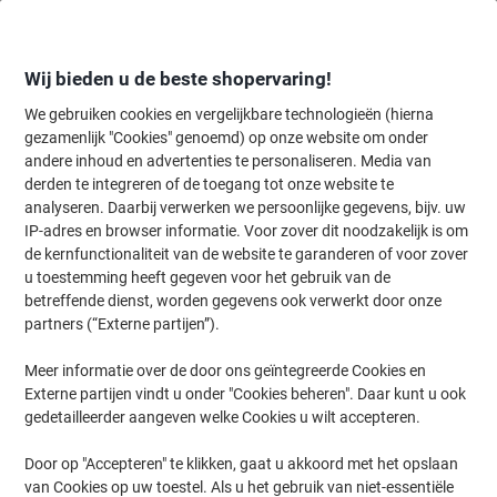
Meteen
Meteen
naar
naar
inhoud
navigatie
Wij bieden u de beste shopervaring!
We gebruiken cookies en vergelijkbare technologieën (hierna
gezamenlijk "Cookies" genoemd) op onze website om onder
Home
andere inhoud en advertenties te personaliseren. Media van
Organiseren & Archiveren
Mappen & ordners
Document archiver
derden te integreren of de toegang tot onze website te
Exacompta Archiefdoos 50600E Kleurenassortiment
analyseren. Daarbij verwerken we persoonlijke gegevens, bijv. uw
Glanzend karton 25 x 33 cm 8 Stuks
IP-adres en browser informatie. Voor zover dit noodzakelijk is om
de kernfunctionaliteit van de website te garanderen of voor zover
u toestemming heeft gegeven voor het gebruik van de
Merk:
Exacompta
Productnr.:
1044364
betreffende dienst, worden gegevens ook verwerkt door onze
partners (“Externe partijen”).
Meer informatie over de door ons geïntegreerde Cookies en
Duurzaam
Externe partijen vindt u onder "Cookies beheren". Daar kunt u ook
gedetailleerder aangeven welke Cookies u wilt accepteren.
Door op "Accepteren" te klikken, gaat u akkoord met het opslaan
van Cookies op uw toestel. Als u het gebruik van niet-essentiële