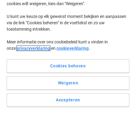
cookies wilt weigeren, kies dan "Weigeren".
U kunt uw keuze op elk gewenst moment bekijken en aanpassen
via de link "Cookies beheren" in de voettekst en zo uw
toestemming intrekken.
Meer informatie over ons cookiebeleid kunt u vinden in
onze
privacyverklaring
en
cookieverklaring
.
Cookies beheren
Weigeren
Bewaar al uw documenten waar u ze nodig heeft
De perfecte set archiefdozen van Exacompta voor al uw
Accepteren
organisatorische behoeften.
Lees volledige beschrijving
Milieu-eisen