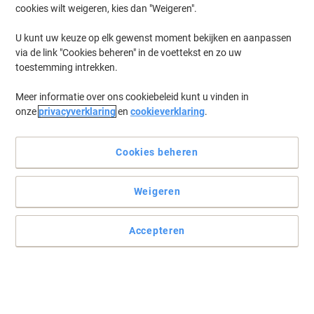
cookies wilt weigeren, kies dan "Weigeren".
U kunt uw keuze op elk gewenst moment bekijken en aanpassen
via de link "Cookies beheren" in de voettekst en zo uw
toestemming intrekken.
Meer informatie over ons cookiebeleid kunt u vinden in
onze
privacyverklaring
en
cookieverklaring
.
Cookies beheren
Weigeren
Accepteren
Exacompta ringband is ontworpen om uw papierwerk in op te
bergen en op orde te houden
Gebruik de Exacompta Chromaline ringband om uw belangrijke
documenten en papierwerk te organiseren. Deze ringband is een
eenvoudige, goedkope archiveringsoplossing en is handig in elke