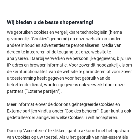
Meteen
Meteen
naar
naar
inhoud
navigatie
Wij bieden u de beste shopervaring!
We gebruiken cookies en vergelijkbare technologieën (hierna
gezamenlijk "Cookies" genoemd) op onze website om onder
Home
andere inhoud en advertenties te personaliseren. Media van
Organiseren & Archiveren
Mappen & ordners
Ordners & ringband
derden te integreren of de toegang tot onze website te
Exacompta Chromaline 30 mm Ringband PP
analyseren. Daarbij verwerken we persoonlijke gegevens, bijv. uw
(Polypropeen) A4 4 Ringen Groen 51263E 10 Stuks
IP-adres en browser informatie. Voor zover dit noodzakelijk is om
de kernfunctionaliteit van de website te garanderen of voor zover
u toestemming heeft gegeven voor het gebruik van de
Merk:
Exacompta
Productnr.:
1053958
betreffende dienst, worden gegevens ook verwerkt door onze
partners (“Externe partijen”).
Meer informatie over de door ons geïntegreerde Cookies en
Externe partijen vindt u onder "Cookies beheren". Daar kunt u ook
gedetailleerder aangeven welke Cookies u wilt accepteren.
Door op "Accepteren" te klikken, gaat u akkoord met het opslaan
van Cookies op uw toestel. Als u het gebruik van niet-essentiële