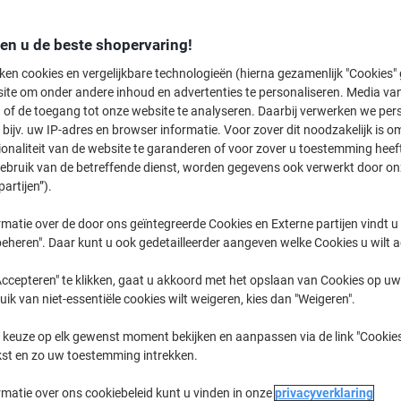
€ 13,99
Stuk
Vanaf 3 Stuks
€ 16,93 Incl. btw
den u de beste shopervaring!
ken cookies en vergelijkbare technologieën (hierna gezamenlijk "Cookies
Aantal
Excl. btw
ite om onder andere inhoud en advertenties te personaliseren. Media van
 of de toegang tot onze website te analyseren. Daarbij verwerken we pers
Stuk
1
€ 15,29
bijv. uw IP-adres en browser informatie. Voor zover dit noodzakelijk is o
ionaliteit van de website te garanderen of voor zover u toestemming hee
Stuk
2
€ 14,69
-3%
gebruik van de betreffende dienst, worden gegevens ook verwerkt door on
Stuks
3+
€ 13,99
-8%
partijen”).
matie over de door ons geïntegreerde Cookies en Externe partijen vindt u
Momenteel op voorraad
Levertijd 
eheren". Daar kunt u ook gedetailleerder aangeven welke Cookies u wilt 
Aantal
ccepteren" te klikken, gaat u akkoord met het opslaan van Cookies op uw 
uik van niet-essentiële cookies wilt weigeren, kies dan "Weigeren".
Aan een lijst toevoegen
 keuze op elk gewenst moment bekijken en aanpassen via de link "Cookies
Bezorginformatie
Betaling
kst en zo uw toestemming intrekken.
Belangrijkste specificaties
rmatie over ons cookiebeleid kunt u vinden in onze
privacyverklaring