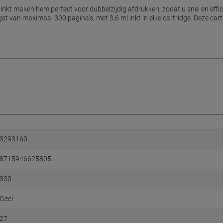
nkt maken hem perfect voor dubbelzijdig afdrukken, zodat u snel en effi
t van maximaal 300 pagina's, met 3,6 ml inkt in elke cartridge. Deze car
3293160
8715946625805
300
Geel
27