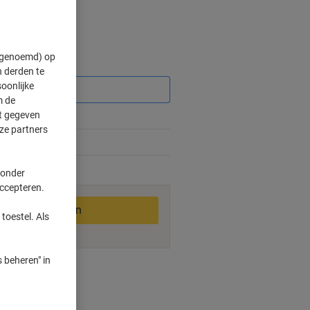
" genoemd) op
Korting
 derden te
oonlijke
m de
ft gegeven
ze partners
 onder
2-3 werkdagen
accepteren.
In winkelwagen
toestel. Als
 beheren" in
smogelijkheden