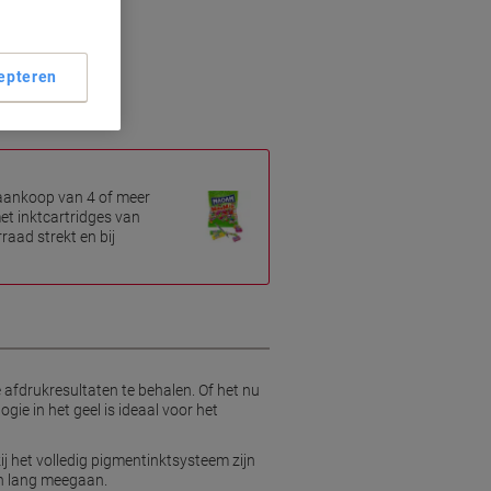
ten
nten
epteren
 aankoop van 4 of meer
et inktcartridges van
raad strekt en bij
e afdrukresultaten te behalen. Of het nu
gie in het geel is ideaal voor het
j het volledig pigmentinktsysteem zijn
n lang meegaan.