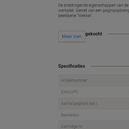
De sneldrogende eigenschappen van de i
werkplek. Geniet van een paginaopbrengs
beeldserie "Wekker".
Vaak samen gekocht
Meer zien
Specificaties
Artikelnummer
EAN/UPC
Aantal pagina's (ca.)
Basiskleur
Cartridge nr.