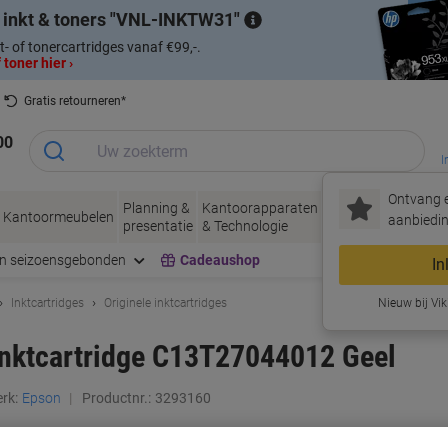
 inkt & toners
VNL-INKTW31
t- of tonercartridges vanaf €99,-.
 toner hier ›
Gratis retourneren*
00
I
Ontvang e
Planning &
Kantoorapparaten
Inkt &
Papier, Env
Kantoormeubelen
aanbiedin
presentatie
& Technologie
Toner
& Verpakke
en seizoensgebonden
Cadeaushop
In
Inktcartridges
Originele inktcartridges
Nieuw bij Vik
Inktcartridge C13T27044012 Geel
rk:
Epson
Productnr.:
3293160
Koop Meer,
Bespaar Meer