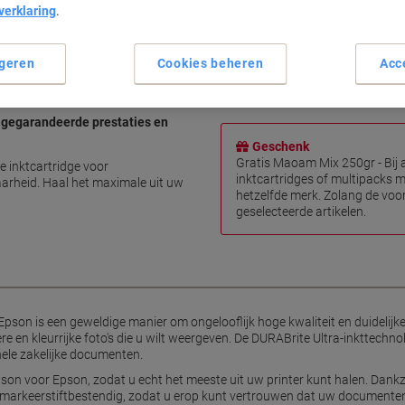
verklaring
.
Hoge kwaliteit afdrukresulta
Heldere en kleurrijke foto's
Ideaal voor zakelijke docume
geren
Cookies beheren
Acc
Watervast en veegvast
Lees meer
 gegarandeerde prestaties en
Geschenk
Gratis Maoam Mix 250gr - Bij
e inktcartridge voor
inktcartridges of multipacks m
arheid. Haal het maximale uit uw
hetzelfde merk. Zolang de voor
geselecteerde artikelen.
 Epson is een geweldige manier om ongelooflijk hoge kwaliteit en duidelijk
re en kleurrijke foto's die u wilt weergeven. De DURABrite Ultra-inkttechnolo
nele zakelijke documenten.
son voor Epson, zodat u echt het meeste uit uw printer kunt halen. Dankzi
markeerstiftbestendig, zodat u erop kunt vertrouwen dat uw documente