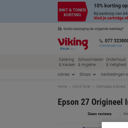
Meteen
Meteen
10% korting op
naar
naar
inhoud
navigatie
Bij aankoop van ink
Vind je cartridge of
Gratis bezorging de volgende werkdag*
Nederlandse klantenservice
077 32380
Klantenservice
Catering
Schoonmaken
Onderhoud
& Keuken
& Hygiëne
& Veiligheid
Advies
Shops
Aanbiedingen 
Home
Inkt & Toner
Cartridges & toners
Epson 27 Origineel 
Me