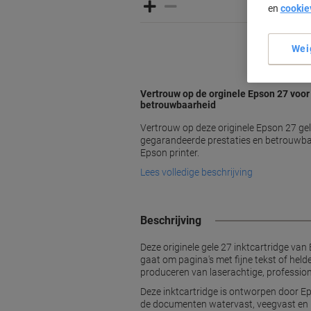
en
cookie
Wei
Vertrouw op de orginele Epson 27 voor
betrouwbaarheid
Vertrouw op deze originele Epson 27 gel
gegarandeerde prestaties en betrouwba
Epson printer.
Lees volledige beschrijving
Beschrijving
Deze originele gele 27 inktcartridge van
gaat om pagina's met fijne tekst of helde
produceren van laserachtige, professio
Deze inktcartridge is ontworpen door Ep
de documenten watervast, veegvast en 