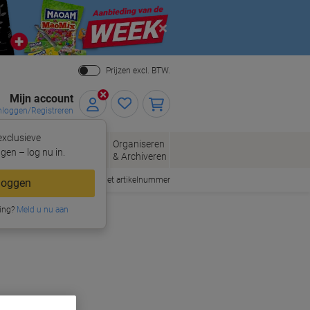
Close
Prijzen excl. BTW.
Mijn account
nloggen/Registreren
xclusieve
eloppen
Organiseren
Kantoorartikelen
gen – log nu in.
n
& Archiveren
Snel bestellen met artikelnummer
loggen
ing?
Meld u nu aan