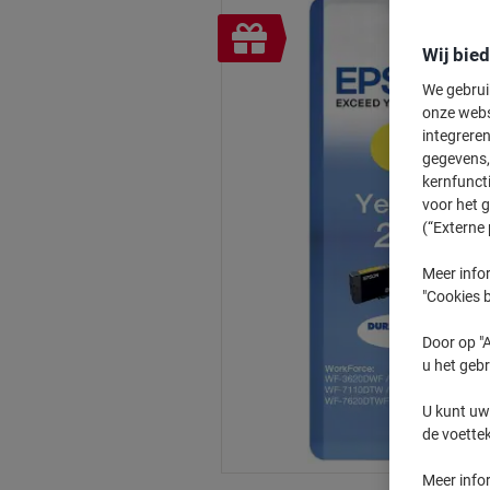
Geschenk
Wij bie
We gebrui
onze webs
integreren
gegevens, 
kernfunct
voor het 
(“Externe 
Meer infor
"Cookies b
Door op "A
u het gebr
U kunt uw
de voette
Meer info