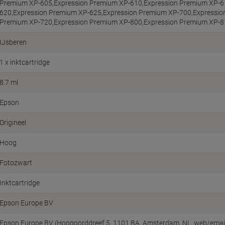
Premium XP-605,Expression Premium XP-610,Expression Premium XP-6
620,Expression Premium XP-625,Expression Premium XP-700,Expressio
Premium XP-720,Expression Premium XP-800,Expression Premium XP-8
IJsberen
1 x inktcartridge
8.7 ml
Epson
Origineel
Hoog
Fotozwart
Inktcartridge
Epson Europe BV
Epson Europe BV (Hoogoorddreef 5, 1101 BA, Amsterdam, NL, web/ema