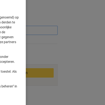
" genoemd) op
Korting
 derden te
oonlijke
m de
ft gegeven
ze partners
3-6 werkdagen
 onder
accepteren.
toestel. Als
In winkelwagen
 beheren" in
smogelijkheden