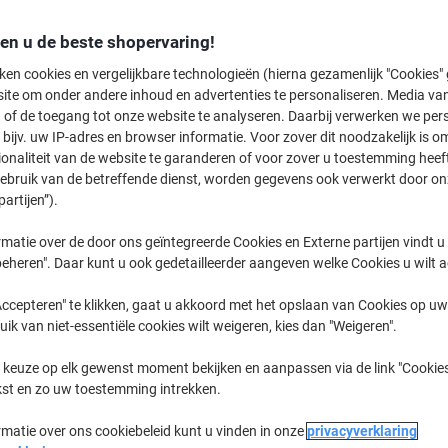
€ 29,49
Stuk
Vanaf 3 Stuks
den u de beste shopervaring!
€ 35,68 Incl. btw
ken cookies en vergelijkbare technologieën (hierna gezamenlijk "Cookies
ite om onder andere inhoud en advertenties te personaliseren. Media van
Aantal
Excl. btw
 of de toegang tot onze website te analyseren. Daarbij verwerken we pers
Stuks
1-2
€ 30,99
bijv. uw IP-adres en browser informatie. Voor zover dit noodzakelijk is o
ionaliteit van de website te garanderen of voor zover u toestemming hee
Stuks
3+
€ 29,49
-4%
gebruik van de betreffende dienst, worden gegevens ook verwerkt door on
partijen”).
Momenteel op voorraad
Levertijd 
matie over de door ons geïntegreerde Cookies en Externe partijen vindt u
Verzonden door externe leverancier
eheren". Daar kunt u ook gedetailleerder aangeven welke Cookies u wilt 
Aantal
ccepteren" te klikken, gaat u akkoord met het opslaan van Cookies op uw 
uik van niet-essentiële cookies wilt weigeren, kies dan "Weigeren".
Aan een lijst toevoegen
 keuze op elk gewenst moment bekijken en aanpassen via de link "Cookies
kst en zo uw toestemming intrekken.
Bezorginformatie
Betaling
rmatie over ons cookiebeleid kunt u vinden in onze
privacyverklaring
Belangrijkste specificaties