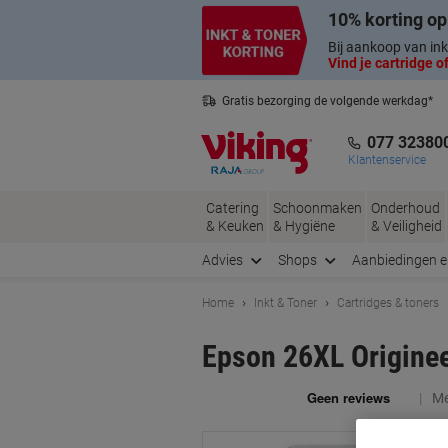
Meteen
Meteen
10% korting op
naar
naar
inhoud
navigatie
Bij aankoop van ink
Vind je cartridge of
Gratis bezorging de volgende werkdag*
Nederlandse klantenservice
077 32380
Klantenservice
Catering
Schoonmaken
Onderhoud
& Keuken
& Hygiëne
& Veiligheid
Advies
Shops
Aanbiedingen 
Home
Inkt & Toner
Cartridges & toners
Epson 26XL Origine
Me