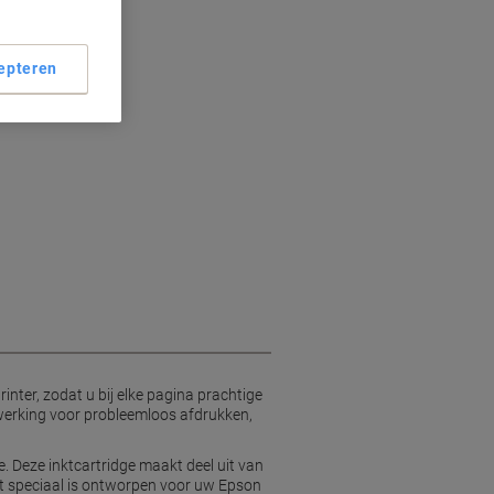
epteren
inter, zodat u bij elke pagina prachtige
 werking voor probleemloos afdrukken,
e. Deze inktcartridge maakt deel uit van
dat speciaal is ontworpen voor uw Epson