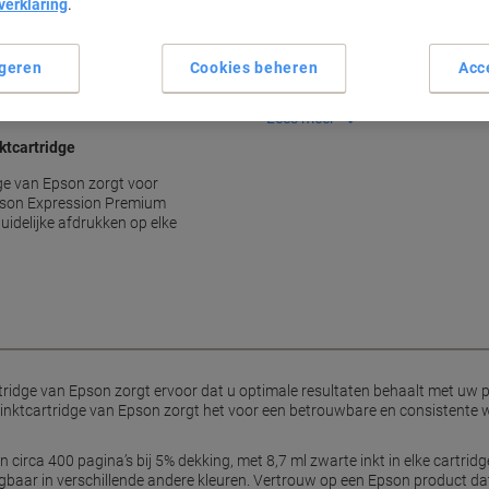
verklaring
.
Optimale afdrukresultaten
Betrouwbare werking
geren
Cookies beheren
Acc
Hoge paginaopbrengst
Circa 400 pagina’s
Lees meer
ktcartridge
dge van Epson zorgt voor
pson Expression Premium
uidelijke afdrukken op elke
tridge van Epson zorgt ervoor dat u optimale resultaten behaalt met uw pr
ele inktcartridge van Epson zorgt het voor een betrouwbare en consistente
irca 400 pagina’s bij 5% dekking, met 8,7 ml zwarte inkt in elke cartridg
rijgbaar in verschillende andere kleuren. Vertrouw op een Epson product 