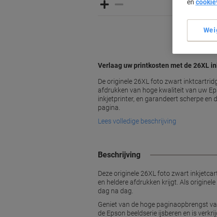
en
cookie
Wei
Verlaag uw printkosten met de 26XL in
De originele 26XL foto zwart inktcartri
afdrukken van hoge kwaliteit van uw E
inkjetprinter, en garandeert scherpe en d
pagina.
Lees volledige beschrijving
Beschrijving
Deze originele 26XL foto zwart inkjetcar
en heldere afdrukken krijgt. Als origin
dag na dag.
Geniet van de hoge paginaopbrengst van c
de Epson beeldserie ijsberen en is verk