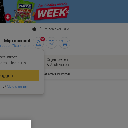
Close
Prijzen excl. BTW.
Mijn account
nloggen/Registreren
xclusieve
eloppen
Organiseren
Kantoorartikelen
gen – log nu in.
n
& Archiveren
Snel bestellen met artikelnummer
loggen
ing?
Meld u nu aan