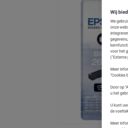
Wij bie
We gebrui
onze webs
integreren
gegevens, 
kernfunct
voor het 
(“Externe 
Meer infor
"Cookies b
Door op "A
u het gebr
U kunt uw
de voette
Meer info