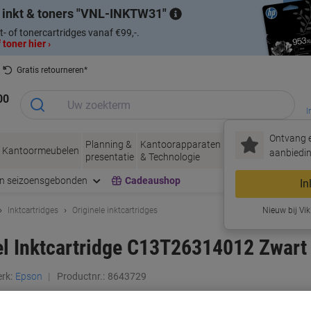
 inkt & toners
VNL-INKTW31
t- of tonercartridges vanaf €99,-.
 toner hier ›
Gratis retourneren*
00
I
Ontvang e
Planning &
Kantoorapparaten
Inkt &
Papier, Env
Kantoormeubelen
aanbiedin
presentatie
& Technologie
Toner
& Verpakke
en seizoensgebonden
Cadeaushop
In
Inktcartridges
Originele inktcartridges
Nieuw bij Vik
el Inktcartridge C13T26314012 Zwart
rk:
Epson
Productnr.:
8643729
Koop Meer,
Bespaar Meer