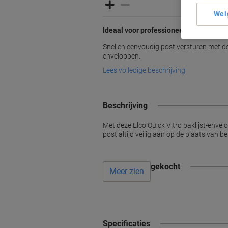
Wei
Ideaal voor professioneel post verzen
Snel en eenvoudig post versturen met dez
enveloppen.
Lees volledige beschrijving
Beschrijving
Met deze Elco Quick Vitro paklijst-en
post altijd veilig aan op de plaats van 
Vaak samen gekocht
Meer zien
Specificaties