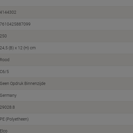
4144302
7610425887099
250
24,5 (B) x 12 (H) cm
Rood
C6/5
Geen Opdruk Binnenzijde
Germany
29028.8
PE (Polyetheen)
Elco