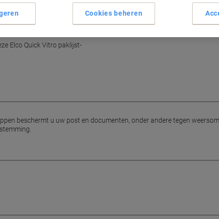
geren
Cookies beheren
Acc
den
e Elco Quick Vitro paklijst-
veloppen beschermt u uw post en documenten, onder andere tegen weers
bestemming.