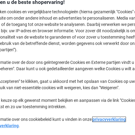
€ 53,99
den u de beste shopervaring!
Pak
ken cookies en vergelijkbare technologieën (hierna gezamenlijk "Cookies
€ 65,33 Incl. btw
ite om onder andere inhoud en advertenties te personaliseren. Media van
Momenteel op voorraad
Levertijd 
 of de toegang tot onze website te analyseren. Daarbij verwerken we pers
bijv. uw IP-adres en browser informatie. Voor zover dit noodzakelijk is o
Aantal
ionaliteit van de website te garanderen of voor zover u toestemming hee
gebruik van de betreffende dienst, worden gegevens ook verwerkt door on
Aan een lijst toevoegen
partijen”).
matie over de door ons geïntegreerde Cookies en Externe partijen vindt u
Bezorginformatie
Betaling
eheren". Daar kunt u ook gedetailleerder aangeven welke Cookies u wilt 
Belangrijkste specificaties
ccepteren" te klikken, gaat u akkoord met het opslaan van Cookies op uw 
Transparante venster voor z
uik van niet-essentiële cookies wilt weigeren, kies dan "Weigeren".
Formaat C5/6 ideaal voor fa
Betrouwbare bescherming te
 keuze op elk gewenst moment bekijken en aanpassen via de link "Cookies
Weerstabiel voor veilig trans
kst en zo uw toestemming intrekken.
Lees meer
rmatie over ons cookiebeleid kunt u vinden in onze
privacyverklaring
verklaring
.