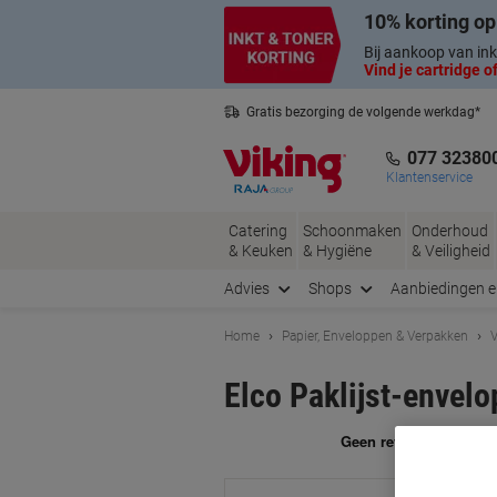
Meteen
Meteen
10% korting op
naar
naar
inhoud
navigatie
Bij aankoop van ink
Vind je cartridge of
Gratis bezorging de volgende werkdag*
Nederlandse klantenservice
077 32380
Klantenservice
Catering
Schoonmaken
Onderhoud
& Keuken
& Hygiëne
& Veiligheid
Advies
Shops
Aanbiedingen 
Home
Papier, Enveloppen & Verpakken
V
Elco Paklijst-envel
Me