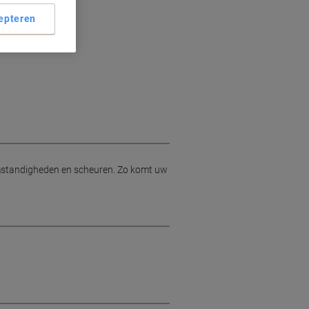
epteren
omstandigheden en scheuren. Zo komt uw