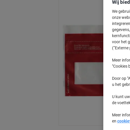
Wij bie
We gebrui
onze webs
integreren
gegevens, 
kernfunct
voor het 
(“Externe 
Meer infor
"Cookies b
Door op "A
u het gebr
U kunt uw
de voette
Meer info
en
cookie