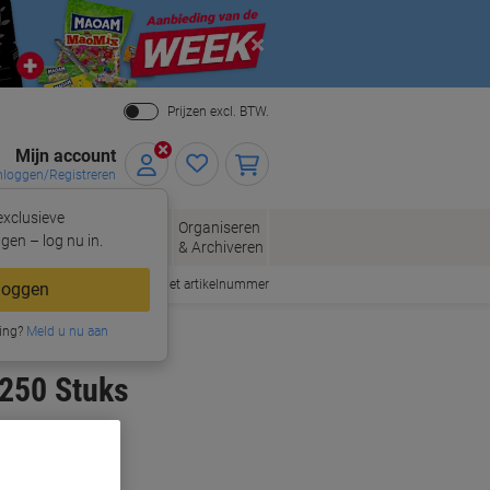
Close
Prijzen excl. BTW.
Mijn account
nloggen/Registreren
xclusieve
eloppen
Organiseren
Kantoorartikelen
gen – log nu in.
n
& Archiveren
Snel bestellen met artikelnummer
loggen
ing?
Meld u nu aan
 250 Stuks