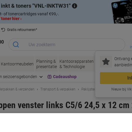
 inkt & toners
VNL-INKTW31
t- of tonercartridges vanaf €99,-.
 toner hier ›
Gratis retourneren*
00
I
Ontvang e
Planning &
Kantoorapparaten
Inkt &
Papier, Env
Kantoormeubelen
aanbiedin
presentatie
& Technologie
Toner
& Verpakke
en seizoensgebonden
Cadeaushop
In
erpakken & verzenden
Transport & verpakken
Paklijstenveloppen
Nieuw bij Vik
oppen venster links C5/6 24,5 x 12 cm
rk:
Elco
Productnr.:
4144302
Slechts