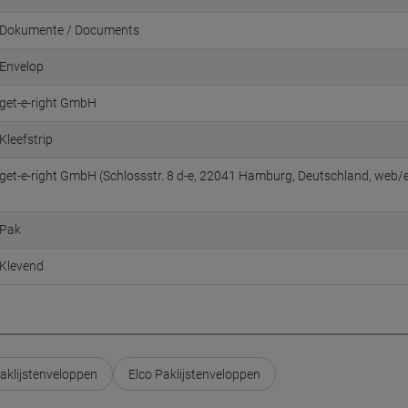
Dokumente / Documents
Envelop
get-e-right GmbH
Kleefstrip
get-e-right GmbH (Schlossstr. 8 d-e, 22041 Hamburg, Deutschland, web/e
Pak
Klevend
aklijstenveloppen
Elco Paklijstenveloppen