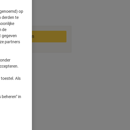
" genoemd) op
 derden te
2-3 werkdagen
oonlijke
m de
ft gegeven
In winkelwagen
ze partners
 onder
smogelijkheden
accepteren.
toestel. Als
ichtbaarheid
cturen
gen scheuren
 beheren" in
port