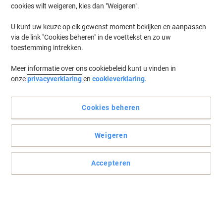
cookies wilt weigeren, kies dan "Weigeren".
U kunt uw keuze op elk gewenst moment bekijken en aanpassen
via de link "Cookies beheren" in de voettekst en zo uw
toestemming intrekken.
Meer informatie over ons cookiebeleid kunt u vinden in
onze
privacyverklaring
en
cookieverklaring
.
Cookies beheren
Weigeren
Accepteren
Organiseer en bescherm uw documenten met Elba
Maak archiveren en organiseren een kerntaak binnen uw
kantooromgeving met een Elba Smart Pro + order.
Lees volledige beschrijving