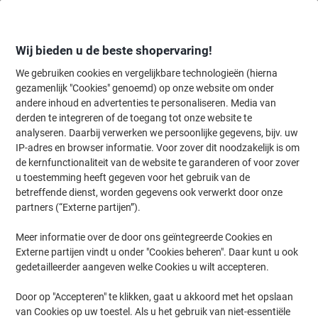
Meteen
Meteen
naar
naar
inhoud
navigatie
Wij bieden u de beste shopervaring!
We gebruiken cookies en vergelijkbare technologieën (hierna
gezamenlijk "Cookies" genoemd) op onze website om onder
Home
andere inhoud en advertenties te personaliseren. Media van
Organiseren & Archiveren
Mappen & ordners
Ordners & ringband
derden te integreren of de toegang tot onze website te
ELBA Rado Star Smart Pro+ Breed Ordner A4 80 mm
analyseren. Daarbij verwerken we persoonlijke gegevens, bijv. uw
Geel 2 Ringen Kunststof
IP-adres en browser informatie. Voor zover dit noodzakelijk is om
de kernfunctionaliteit van de website te garanderen of voor zover
u toestemming heeft gegeven voor het gebruik van de
Merk:
ELBA
Productnr.:
5004225
betreffende dienst, worden gegevens ook verwerkt door onze
partners (“Externe partijen”).
Meer informatie over de door ons geïntegreerde Cookies en
Externe partijen vindt u onder "Cookies beheren". Daar kunt u ook
gedetailleerder aangeven welke Cookies u wilt accepteren.
Door op "Accepteren" te klikken, gaat u akkoord met het opslaan
van Cookies op uw toestel. Als u het gebruik van niet-essentiële