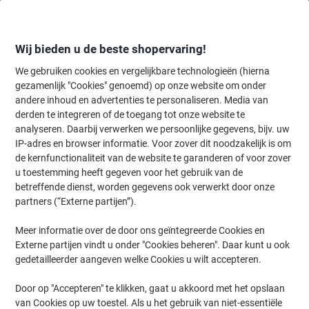
Meteen
Meteen
naar
naar
inhoud
navigatie
Wij bieden u de beste shopervaring!
We gebruiken cookies en vergelijkbare technologieën (hierna
gezamenlijk "Cookies" genoemd) op onze website om onder
Home
andere inhoud en advertenties te personaliseren. Media van
Kantoorartikelen
Schrijven & tekenen
Markers
Permanent mar
derden te integreren of de toegang tot onze website te
edding Permanentmarker 550 Rood, wit
analyseren. Daarbij verwerken we persoonlijke gegevens, bijv. uw
IP-adres en browser informatie. Voor zover dit noodzakelijk is om
de kernfunctionaliteit van de website te garanderen of voor zover
Merk:
edding
Productnr.:
3313296
u toestemming heeft gegeven voor het gebruik van de
betreffende dienst, worden gegevens ook verwerkt door onze
partners (“Externe partijen”).
Duurzaam
Meer informatie over de door ons geïntegreerde Cookies en
Externe partijen vindt u onder "Cookies beheren". Daar kunt u ook
gedetailleerder aangeven welke Cookies u wilt accepteren.
Door op "Accepteren" te klikken, gaat u akkoord met het opslaan
van Cookies op uw toestel. Als u het gebruik van niet-essentiële