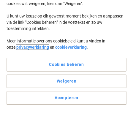
cookies wilt weigeren, kies dan "Weigeren".
U kunt uw keuze op elk gewenst moment bekijken en aanpassen
via de link "Cookies beheren" in de voettekst en zo uw
toestemming intrekken.
Meer informatie over ons cookiebeleid kunt u vinden in
onze
privacyverklaring
en
cookieverklaring
.
Cookies beheren
Blijven schrijven met de Edding markers
Weigeren
Voor een soepele schrijfervaring met betrouwbare inkt kies je
Edding markers.
Accepteren
Lees volledige beschrijving
Milieu-eisen