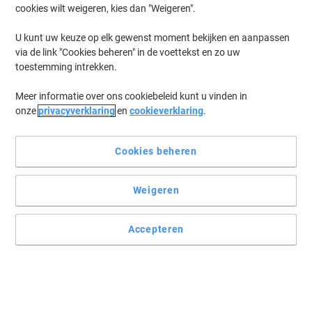
cookies wilt weigeren, kies dan "Weigeren".
U kunt uw keuze op elk gewenst moment bekijken en aanpassen
via de link "Cookies beheren" in de voettekst en zo uw
toestemming intrekken.
Meer informatie over ons cookiebeleid kunt u vinden in
onze
privacyverklaring
en
cookieverklaring
.
Cookies beheren
Weigeren
70 - 30 winst voor het milieu
De dop en behuizing van deze edding tekstmarker bestaan voor
Accepteren
minstens 70% uit recyclebaar materiaal. Ideaal voor het markeren
van belangrijke delen tekst of woorden.
Lees volledige beschrijving
Switch en bespaar met ons eigen merk: