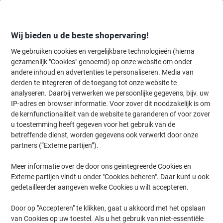
Meteen
Meteen
naar
naar
inhoud
navigatie
Wij bieden u de beste shopervaring!
We gebruiken cookies en vergelijkbare technologieën (hierna
gezamenlijk "Cookies" genoemd) op onze website om onder
Home
andere inhoud en advertenties te personaliseren. Media van
Kantoorartikelen
Schrijven & tekenen
Markers
Markeerstiften
derden te integreren of de toegang tot onze website te
edding EcoLine 24 Tekstmarker Kleurenassortiment
analyseren. Daarbij verwerken we persoonlijke gegevens, bijv. uw
Medium Beitelpunt 2 - 5 mm Navulbaar 4 Stuks
IP-adres en browser informatie. Voor zover dit noodzakelijk is om
de kernfunctionaliteit van de website te garanderen of voor zover
u toestemming heeft gegeven voor het gebruik van de
Merk:
edding
Productnr.:
4992417
betreffende dienst, worden gegevens ook verwerkt door onze
partners (“Externe partijen”).
Meer informatie over de door ons geïntegreerde Cookies en
Duurzaam
Externe partijen vindt u onder "Cookies beheren". Daar kunt u ook
gedetailleerder aangeven welke Cookies u wilt accepteren.
Door op "Accepteren" te klikken, gaat u akkoord met het opslaan
van Cookies op uw toestel. Als u het gebruik van niet-essentiële