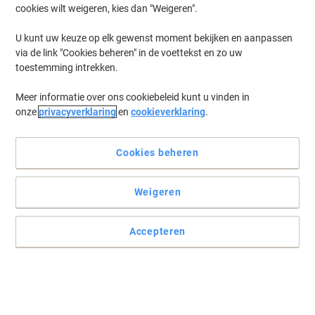
cookies wilt weigeren, kies dan "Weigeren".
U kunt uw keuze op elk gewenst moment bekijken en aanpassen
via de link "Cookies beheren" in de voettekst en zo uw
toestemming intrekken.
Meer informatie over ons cookiebeleid kunt u vinden in
onze
privacyverklaring
en
cookieverklaring
.
Cookies beheren
Weigeren
Accepteren
Wanneer het echt permanent moet zijn
Voor een soepele schrijfervaring met betrouwbare inkt kiest u
edding markers.
Lees volledige beschrijving