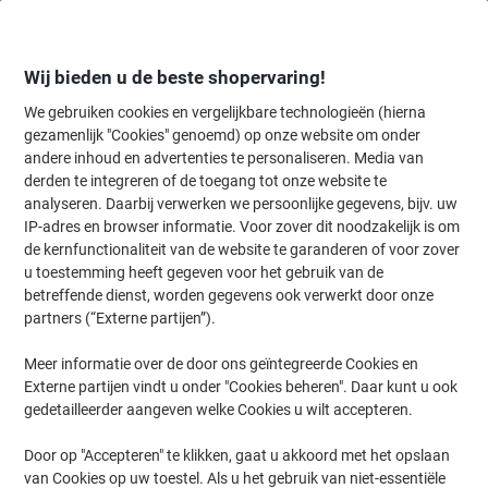
Meteen
Meteen
naar
naar
inhoud
navigatie
Wij bieden u de beste shopervaring!
We gebruiken cookies en vergelijkbare technologieën (hierna
gezamenlijk "Cookies" genoemd) op onze website om onder
Home
andere inhoud en advertenties te personaliseren. Media van
Kantoorartikelen
Schrijven & tekenen
Markers
Permanent mar
derden te integreren of de toegang tot onze website te
edding 404 Permanentmarker Extra Fijn Ronde punt 0 -
analyseren. Daarbij verwerken we persoonlijke gegevens, bijv. uw
0,75 mm Blauw
IP-adres en browser informatie. Voor zover dit noodzakelijk is om
de kernfunctionaliteit van de website te garanderen of voor zover
u toestemming heeft gegeven voor het gebruik van de
Merk:
edding
Productnr.:
6696135
betreffende dienst, worden gegevens ook verwerkt door onze
partners (“Externe partijen”).
Meer informatie over de door ons geïntegreerde Cookies en
Externe partijen vindt u onder "Cookies beheren". Daar kunt u ook
gedetailleerder aangeven welke Cookies u wilt accepteren.
Door op "Accepteren" te klikken, gaat u akkoord met het opslaan
van Cookies op uw toestel. Als u het gebruik van niet-essentiële